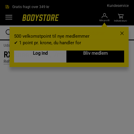
Gå direkte til hovedindholdet
Kundeservice
Gratis fragt over 349 kr
Min profil
Indkøbskurv
500 velkomstpoint til nye medlemmer
✔ 1 point pr. krone, du handler for
Udstyr og tilbehør /
Træningsudstyr /
Støtte og beskyttelse
RX Knee Sleeve, 7mm, Black, XS
Log ind
Bliv medlem
Rehband