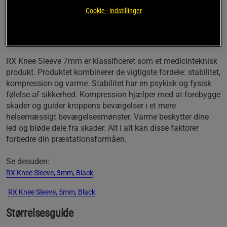
følger kroppens bevægelser. Knæstøtten hjælper din krop
Cookie - indstillinger
med at bevæge sig korrekt uden at brgrænse
muskeludviklingen rundt om knæet.
RX Knee Sleeve 7mm er klassificeret som et medicinteknisk
produkt. Produktet kombinerer de vigtigste fordele: stabilitet,
kompression og varme. Stabilitet har en psykisk og fysisk
følelse af sikkerhed. Kompression hjælper med at forebygge
skader og guider kroppens bevægelser i et mere
helsemæssigt bevægelsesmønster. Varme beskytter dine
led og bløde dele fra skader. Alt i alt kan disse faktorer
forbedre din præstationsformåen.
Se desuden:
RX Knee Sleeve, 3mm, Black
RX Knee Sleeve, 5mm, Black
Størrelsesguide