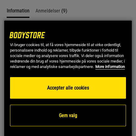
Information
Anmeldelser
(9)
RX Knee Sleeve, 7mm, Black
Stabil knæstøtte fra populære Rehband! Stærk kompression
Vi bruger cookies til, at få vores hjemmeside til at virke ordentligt,
personalisere indhold og reklamer, tilbyde funktioner i forhold til
og ergonomisk design. Perfekt for atleter med høje krav!
sociale medier og analysere vores traffik. Vi deler også information
vedrørende din brug af vores hjemmeside på vores sociale medier, i
Stabiliserende knæstøtte i ekstra smidigt design
reklamer og med analytiske samarbejdspartnere.
More information
Passer perfekt til funktionel træning og andre
bevægelseskrævende aktiviteter
Stabiliserer knæleddet og giver god støtte
Accepter alle cookies
Sidder på plads under træningen
Kompressionseffekt som giver øget blodtilførsel og
varme til muskler og led
SBR/Neopren 7 mm
Gem valg
Sælges stykvis
Konstruktionen af produktet er baseret på et unikt patent for
at sikre den anatomiske pasform. Formen gør, at produktet