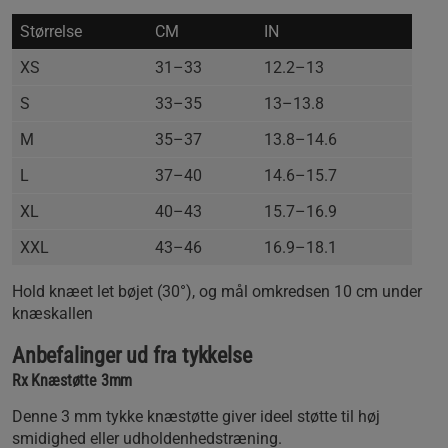
Størrelse
CM
IN
XS
31–33
12.2–13
S
33–35
13–13.8
M
35–37
13.8–14.6
L
37–40
14.6–15.7
XL
40–43
15.7–16.9
XXL
43–46
16.9–18.1
Hold knæet let bøjet (30°), og mål omkredsen 10 cm under
knæskallen
Anbefalinger ud fra tykkelse
Rx Knæstøtte 3mm
Denne 3 mm tykke knæstøtte giver ideel støtte til høj
smidighed eller udholdenhedstræning.