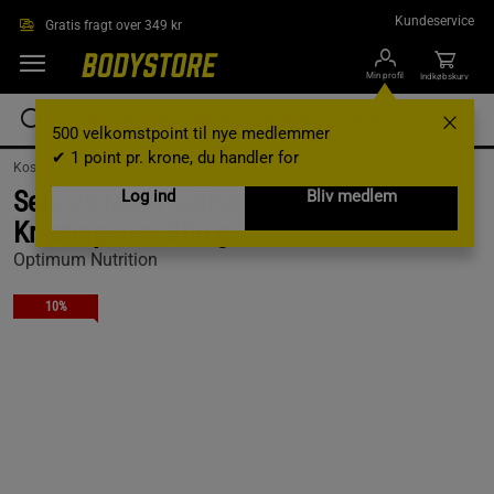
Gå direkte til hovedindholdet
Kundeservice
Gratis fragt over 349 kr
Min profil
Indkøbskurv
500 velkomstpoint til nye medlemmer
✔ 1 point pr. krone, du handler for
Kosttilskud /
Weight Gainers
Serious Mass Gainer 2727 g +
Log ind
Bliv medlem
Kreatinpulver 300 g
Optimum Nutrition
10%