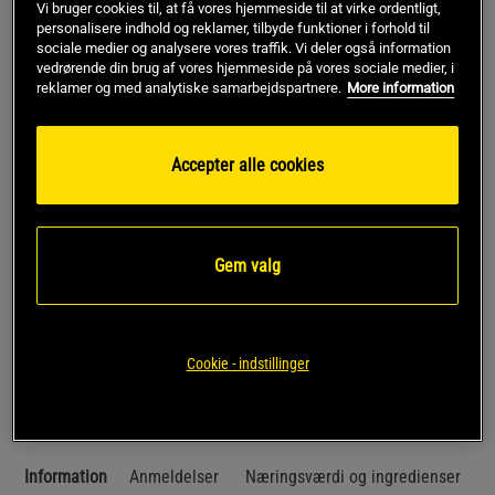
1x Kreatinmonohydrat 300 g, OS
Vi bruger cookies til, at få vores hjemmeside til at virke ordentligt,
personalisere indhold og reklamer, tilbyde funktioner i forhold til
sociale medier og analysere vores traffik. Vi deler også information
vedrørende din brug af vores hjemmeside på vores sociale medier, i
Føj til indkøbskurven
reklamer og med analytiske samarbejdspartnere.
More information
Rabatkode!
Få 150 kr i rabat med koden SPAR150
Accepter alle cookies
ved køb over 799 kr.
.
Log ind eller bliv medlem
*Gælder ikke drikkevarer eller gavekort. Gælder til og med den 5/8
Gem valg
Gratis fragt over 349 kr
Gratis retur
14 dages fortrydelsesret
Cookie - indstillinger
SKU #SETGAINERCREATINE
Information
Anmeldelser
Næringsværdi og ingredienser