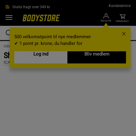
Gå direkte til hovedindholdet
Kundeservice
Gratis fragt over 349 kr
Min profil
Indkøbskurv
500 velkomstpoint til nye medlemmer
✔ 1 point pr. krone, du handler for
Udstyr og tilbehør /
Shakers og vandflasker /
Shaker
Shaker Black
Log ind
Bliv medlem
ICANIWILL