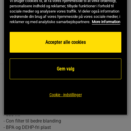
Vi bruger cookies til, at få vores hjemmeside til at virke ordentligt,
personalisere indhold og reklamer, tilbyde funktioner i forhold til
Dette produkt er desværre ikke på lager. Få besked når
sociale medier og analysere vores traffik. Vi deler også information
!
det kommer på lager igen.
vedrørende din brug af vores hjemmeside på vores sociale medier, i
reklamer og med analytiske samarbejdspartnere.
More information
SKU #11061-001
| EAN
7340145246622
Accepter alle cookies
Information
Anmeldelser
(1)
Gem valg
Vores shaker er lavet af BPA og DEHP-fri plast i Europa hos
en af de førende producenter. Trykt log på 2 af 3 sider og
ram korken. Filteret hjælper med at ensarte blandingen af
Cookie - indstillinger
dine kosttilskud men shakeren fungerer selvfølgelig også
som vandflaske under din træning.
- 500 ml
- Con filter til bedre blanding
- BPA og DEHP-fri plast