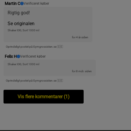
Martin C
Verificeret køber
Rigtig god!
Se originalen
Shaker XXL Sort 1000 ml
for 4 år siden
Oprindeligt postet på Gymgrossisten.se 🇸🇪
Felix H
Verificeret køber
Shaker XXL Sort 1000 ml
for 8 mdr. siden
Oprindeligt postet på Gymgrossisten.se 🇸🇪
Vis flere kommentarer (1)