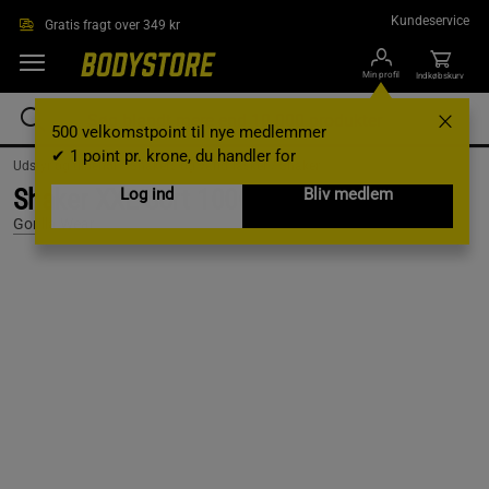
Gå direkte til hovedindholdet
Kundeservice
Gratis fragt over 349 kr
Min profil
Indkøbskurv
500 velkomstpoint til nye medlemmer
✔ 1 point pr. krone, du handler for
Udstyr og tilbehør /
Shakers og vandflasker /
Shaker
Shaker XXL Sort 1000 ml
Log ind
Bliv medlem
Gorilla Wear