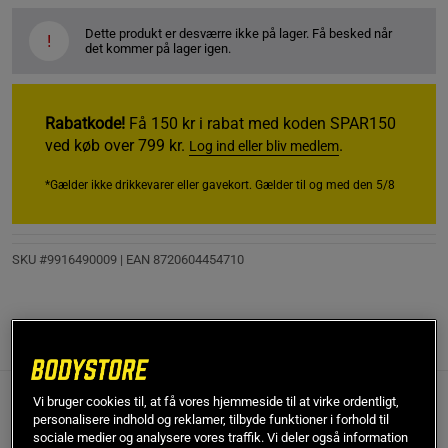
Dette produkt er desværre ikke på lager. Få besked når
!
det kommer på lager igen.
Rabatkode!
Få 150 kr i rabat med koden SPAR150
ved køb over 799 kr.
.
Log ind eller bliv medlem
*Gælder ikke drikkevarer eller gavekort. Gælder til og med den 5/8
SKU #9916490009
| EAN
8720604454710
Anmeldelser
(6)
Vi bruger cookies til, at få vores hjemmeside til at virke ordentligt,
personalisere indhold og reklamer, tilbyde funktioner i forhold til
Anmeldelser (6)
Spørgsmål og svar (0)
sociale medier og analysere vores traffik. Vi deler også information