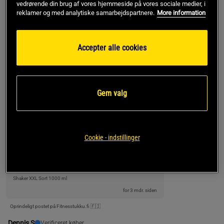
vedrørende din brug af vores hjemmeside på vores sociale medier, i
reklamer og med analytiske samarbejdspartnere.
More information
5
100%
5.0
4
0%
3
0%
2
0%
Baseret på 6 anmeldelser
Accepter alle cookies
1
0%
Skriv anmeldelse
Gem valg
Relevans
Artturi R
Verificeret køber
Anbefaler
Cookie - indstillinger
Intet dårligt
Se originalen
Shaker XXL Sort 1000 ml
for 3 mdr. siden
Oprindeligt postet på Fitnesstukku.fi 🇫🇮
Dennis S
Verificeret køber