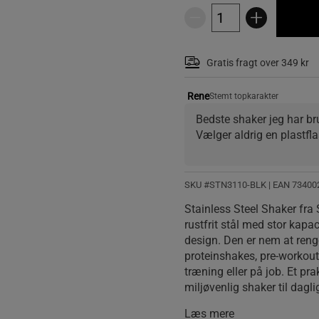
Gratis fragt over 349 kr
Rene
Stemt topkarakter
Bedste shaker jeg har br
Vælger aldrig en plastfl
SKU #STN3110-BLK
| EAN
73400
Stainless Steel Shaker fra 
rustfrit stål med stor kapac
design. Den er nem at reng
proteinshakes, pre-workout
træning eller på job. Et pra
miljøvenlig shaker til dagli
Læs mere