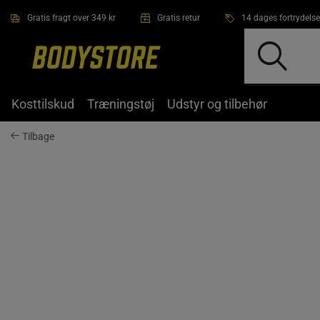
Gå direkte til hovedindholdet
Gratis fragt over 349 kr
Gratis retur
14 dages fortrydelse
Kosttilskud
Træningstøj
Udstyr og tilbehør
Tilbage