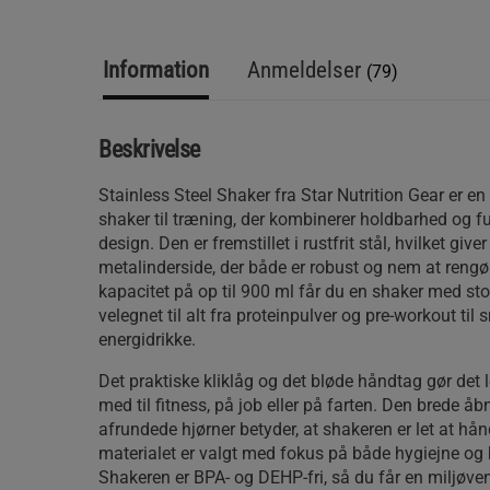
Information
Anmeldelser
(79)
Beskrivelse
Stainless Steel Shaker fra Star Nutrition Gear er e
shaker til træning, der kombinerer holdbarhed og fun
design. Den er fremstillet i rustfrit stål, hvilket giv
metalinderside, der både er robust og nem at reng
kapacitet på op til 900 ml får du en shaker med st
velegnet til alt fra proteinpulver og pre-workout til
energidrikke.
Det praktiske kliklåg og det bløde håndtag gør det 
med til fitness, på job eller på farten. Den brede å
afrundede hjørner betyder, at shakeren er let at hå
materialet er valgt med fokus på både hygiejne og
Shakeren er BPA- og DEHP-fri, så du får en miljøvenl