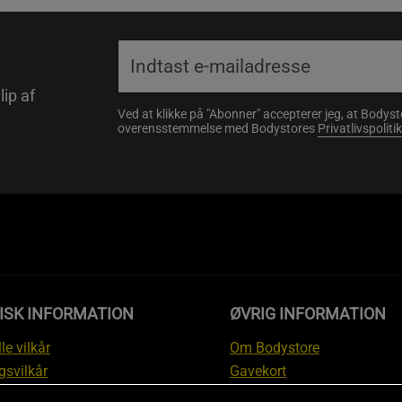
lip af
Ved at klikke på "Abonner" accepterer jeg, at Body
overensstemmelse med Bodystores
Privatlivspolitik
ISK INFORMATION
ØVRIG INFORMATION
le vilkår
Om Bodystore
gsvilkår
Gavekort
skyttelsesinformation
Affiliate