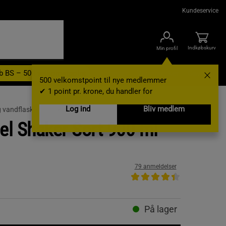
Kundeservice
Indkøbskurv
Min profil
b BS – 500 velkomstpoint
Nyheder
Varemærker
Gavekort
500 velkomstpoint til nye medlemmer
✔ 1 point pr. krone, du handler for
Log ind
Bliv medlem
 vandflasker /
Shaker
eel Shaker Sort 900 ml
79 anmeldelser
På lager