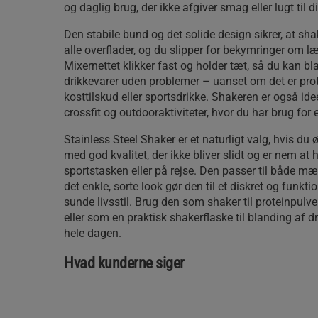
og daglig brug, der ikke afgiver smag eller lugt til d
Den stabile bund og det solide design sikrer, at sh
alle overflader, og du slipper for bekymringer om l
Mixernettet klikker fast og holder tæt, så du kan b
drikkevarer uden problemer – uanset om det er pro
kosttilskud eller sportsdrikke. Shakeren er også idee
crossfit og outdooraktiviteter, hvor du har brug for 
Stainless Steel Shaker er et naturligt valg, hvis du
med god kvalitet, der ikke bliver slidt og er nem at
sportstasken eller på rejse. Den passer til både mæ
det enkle, sorte look gør den til et diskret og funktion
sunde livsstil. Brug den som shaker til proteinpulv
eller som en praktisk shakerflaske til blanding af 
hele dagen.
Hvad kunderne siger