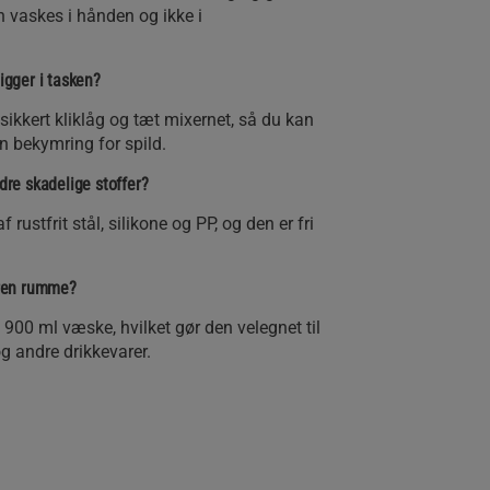
n vaskes i hånden og ikke i
ligger i tasken?
ikkert kliklåg og tæt mixernet, så du kan
 bekymring for spild.
ndre skadelige stoffer?
f rustfrit stål, silikone og PP, og den er fri
ren rumme?
900 ml væske, hvilket gør den velegnet til
g andre drikkevarer.