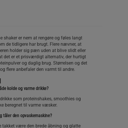
 shaker er nem at rengøre og føles langt
m de tidligere har brugt. Flere nævner, at
eren holder sig pæn uden at blive slidt eller
det er et prisværdigt alternativ, der hurtigt
roteinpulver og daglig brug. Størrelsen og det
og flere anbefaler den varmt til andre.
l
både kolde og varme drikke?
e drikke som proteinshakes, smoothies og
ke beregnet til varme væsker.
og tåler den opvaskemaskine?
 takket være den brede åbning og glatte