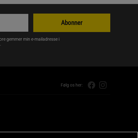
Abonner
store gemmer min e-mailadresse i
.
Følg os her: