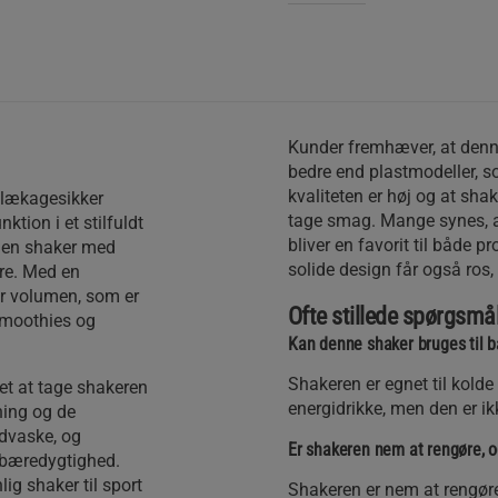
Kunder fremhæver, at denne
bedre end plastmodeller, so
kvaliteten er høj og at shak
n lækagesikker
tage smag. Mange synes, at 
ktion i et stilfuldt
bliver en favorit til både p
er en shaker med
solide design får også ros, 
øre. Med en
or volumen, som er
Ofte stillede spørgsmå
 smoothies og
Kan denne shaker bruges til 
Shakeren er egnet til kold
let at tage shakeren
energidrikke, men den er ik
bning og de
ndvaske, og
Er shakeren nem at rengøre, 
 bæredygtighed.
ig shaker til sport
Shakeren er nem at rengøre