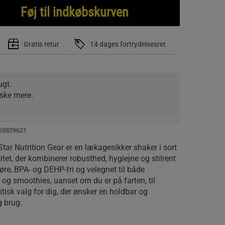
Føj til indkøbskurven
Gratis retur
14 dages fortrydelsesret
ugt.
aske mere.
28829621
Star Nutrition Gear er en lækagesikker shaker i sort
itet, der kombinerer robusthed, hygiejne og stilrent
øre, BPA- og DEHP-fri og velegnet til både
 og smoothies, uanset om du er på farten, til
ktisk valg for dig, der ønsker en holdbar og
g brug.