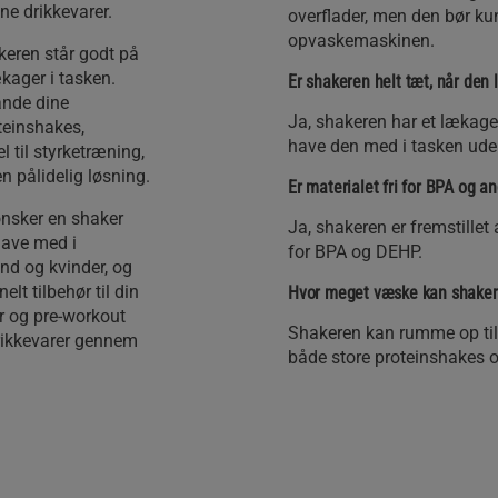
ine drikkevarer.
overflader, men den bør ku
opvaskemaskinen.
akeren står godt på
ækager i tasken.
Er shakeren helt tæt, når den 
lande dine
Ja, shakeren har et lækages
teinshakes,
have den med i tasken uden
l til styrketræning,
en pålidelig løsning.
Er materialet fri for BPA og a
 ønsker en shaker
Ja, shakeren er fremstillet a
 have med i
for BPA og DEHP.
nd og kvinder, og
elt tilbehør til din
Hvor meget væske kan shake
er og pre-workout
Shakeren kan rumme op til 
drikkevarer gennem
både store proteinshakes o