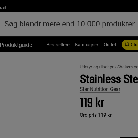
sret
Produktguide
Bestsellere
Kampagner
Outlet
💥 Clu
Udstyr og tilbehør /
Shakers og
Stainless St
Star Nutrition Gear
119 kr
Ord.pris
119 kr