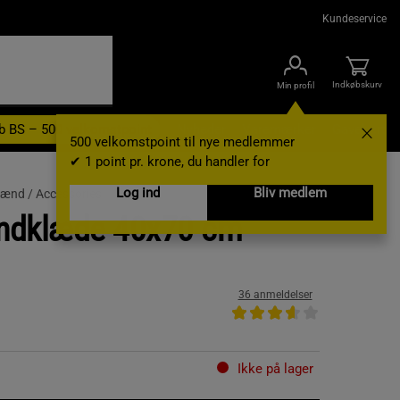
Kundeservice
Indkøbskurv
Min profil
b BS – 500 velkomstpoint
Nyheder
Varemærker
Gavekort
500 velkomstpoint til nye medlemmer
✔ 1 point pr. krone, du handler for
Log ind
Bliv medlem
 mænd /
Accessories
ndklæde 40x70 cm
36 anmeldelser
Ikke på lager