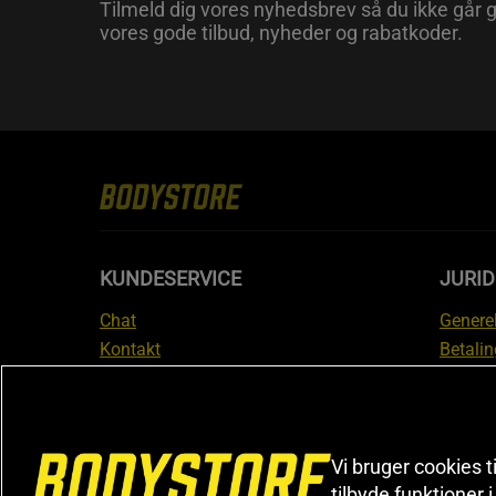
Tilmeld dig vores nyhedsbrev så du ikke går g
vores gode tilbud, nyheder og rabatkoder.
KUNDESERVICE
JURID
Chat
Generel
Kontakt
Betalin
Tjek din bestilling
Databe
Fortryd køb
Medlem
Reklamer
Leveri
FAQ
Prisgar
Vi bruger cookies t
tilbyde funktioner 
Informa