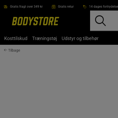
Gå direkte til hovedindholdet
Gratis fragt over 349 kr
Gratis retur
14 dages fortrydelse
Kosttilskud
Træningstøj
Udstyr og tilbehør
Tilbage