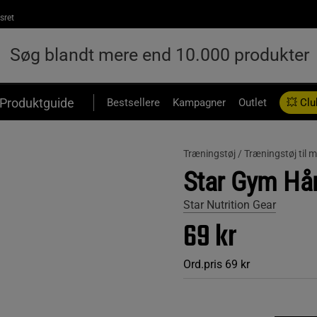
sret
Produktguide
Bestsellere
Kampagner
Outlet
💥 Clu
Træningstøj /
Træningstøj til
Star Gym Hå
Star Nutrition Gear
69 kr
Ord.pris
69 kr