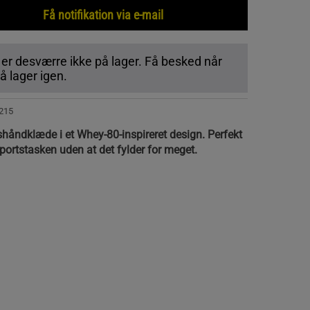
Få notifikation via e-mail
 er desværre ikke på lager. Få besked når
 lager igen.
215
håndklæde i et Whey-80-inspireret design. Perfekt
 sportstasken uden at det fylder for meget.