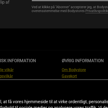
lip af
Ved at klikke på "Abonner" accepterer jeg, at Body
overensstemmelse med Bodystores
Privatlivspolitik
ISK INFORMATION
ØVRIG INFORMATION
le vilkår
Om Bodystore
gsvilkår
Gavekort
skyttelsesinformation
Affiliate
svilkår kundeklub
Personlig træner
ngsinformation
Rabatkoder
anti
Sitemap
il, at få vores hjemmeside til at virke ordentligt, personal
i forhold til sociale medier og analysere vores traffik. Vi 
tion om fortrydelsesret og
Black Friday