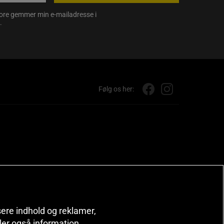
store gemmer min e-mailadresse i
.
Følg os her:
isere indhold og reklamer,
deler også information