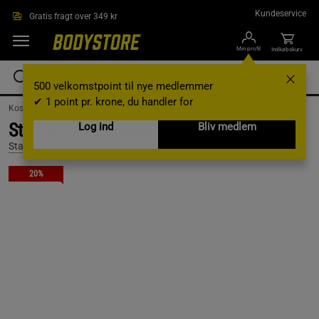
Gå direkte til hovedindholdet
Kundeservice
Gratis fragt over 349 kr
Min profil
Indkøbskurv
500 velkomstpoint til nye medlemmer
✔ 1 point pr. krone, du handler for
Kosttilskud /
Pakkeløsninger /
Præstation
Strong Performance Pack
Log ind
Bliv medlem
Star Nutrition
20%