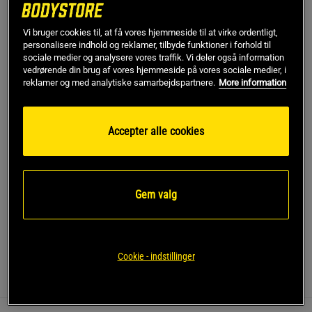
1 x Kreatin monohydrat 500 g, OS
Vi bruger cookies til, at få vores hjemmeside til at virke ordentligt,
personalisere indhold og reklamer, tilbyde funktioner i forhold til
sociale medier og analysere vores traffik. Vi deler også information
Føj til indkøbskurven
vedrørende din brug af vores hjemmeside på vores sociale medier, i
reklamer og med analytiske samarbejdspartnere.
More information
Gratis fragt over 349 kr
Gratis retur
14 dages fortrydelsesret
Accepter alle cookies
SKU #BUNDLESTRONGPERFORMANCE
Når hvert løft tæller.
Et performanceorienteret sæt, der
støtter styrke, fokus og eksplosivitet ved tunge løft og
Gem valg
intensive træningspas.
Læs mere
Cookie - indstillinger
Information
Anmeldelser
Næringsværdi og ingredienser