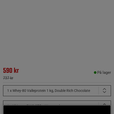
590 kr
På lager
737 kr
1 x Whey-80 Valleprotein 1 kg, Double Rich Chocolate
1 x Ultimate PWO 275g, Watermelon