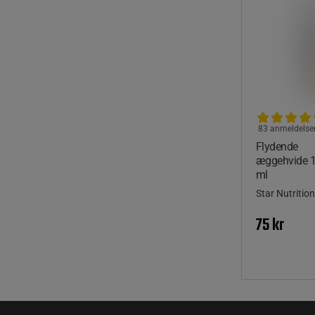
83 anmeldelse
Flydende
æggehvide 
ml
Star Nutrition
75 kr