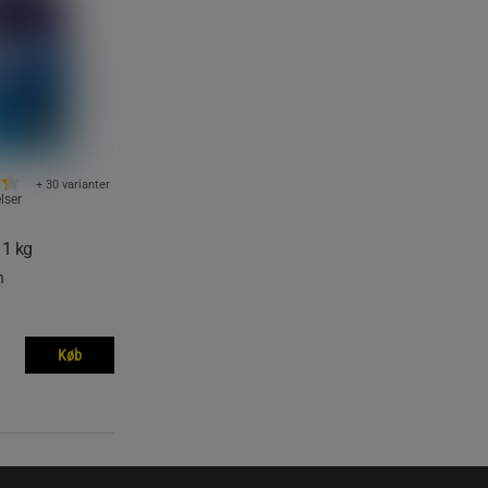
+ 30 varianter
lser
 1 kg
n
Køb