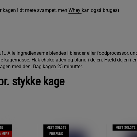
r kagen lidt mere svampet, men
Whey
kan også bruges)
. Alle ingredienserne blendes i blender eller foodprocessor, u
de kagemasse. Hak chokoladen og bland i dejen. Hæld dejen i 
 kagen med den. Bag kagen 25 minutter.
r. stykke kage
TE
MEST SOLGTE
MEST SOLGTE
R MERE
PRISFUND