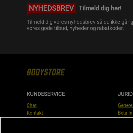
NYHEDSBREV
Tilmeld dig her!
Tilmeld dig vores nyhedsbrev så du ikke går g
vores gode tilbud, nyheder og rabatkoder.
KUNDESERVICE
JURID
Chat
Generel
Kontakt
Betalin
Tjek din bestilling
Databe
Fortryd køb
Medlem