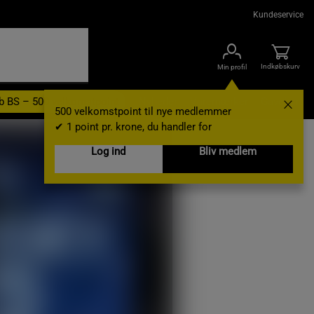
Kundeservice
Indkøbskurv
Min profil
b BS – 500 velkomstpoint
Nyheder
Varemærker
Gavekort
500 velkomstpoint til nye medlemmer
✔ 1 point pr. krone, du handler for
Log ind
Bliv medlem