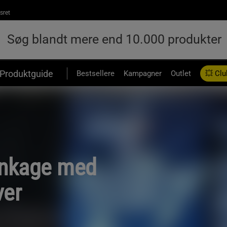
sret
Produktguide
Bestsellere
Kampagner
Outlet
💥 Clu
nkage med
ver