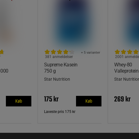
+ 5 varianter
r
381 anmeldelser
2001 anmelde
Supreme Kasein
Whey-80
1000
750 g
Valleprotein
Star Nutrition
Star Nutritio
175 kr
269 kr
Køb
Køb
Laveste pris
175 kr