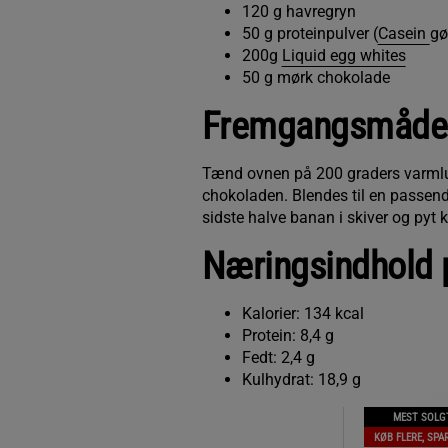
120 g havregryn
50 g proteinpulver (
Casein
gø
200g
Liquid egg whites
50 g mørk chokolade
Fremgangsmåde
Tænd ovnen på 200 graders varmluft
chokoladen. Blendes til en passen
sidste halve banan i skiver og pyt
Næringsindhold p
Kalorier: 134 kcal
Protein: 8,4 g
Fedt: 2,4 g
Kulhydrat: 18,9 g
MEST SOLG
KØB FLERE, SPA