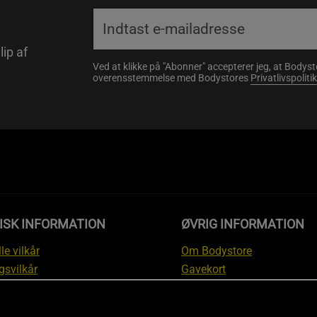
lip af
Ved at klikke på "Abonner" accepterer jeg, at Body
overensstemmelse med Bodystores
Privatlivspolitik
ISK INFORMATION
ØVRIG INFORMATION
le vilkår
Om Bodystore
gsvilkår
Gavekort
skyttelsesinformation
Affiliate
svilkår kundeklub
Personlig træner