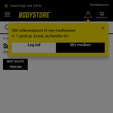
Gå direkte til hovedindholdet
Kundeservice
Gratis fragt over 349 kr
Min profil
Indkøbskurv
500 velkomstpoint til nye medlemmer
✔ 1 point pr. krone, du handler for
Kosttilskud /
Weight Gainers
Supreme Mass, 1530 g, Chokolade
Log ind
Bliv medlem
Star Nutrition
MEST SOLGTE
PRISFUND