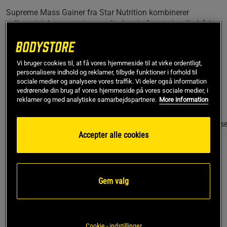
Supreme Mass Gainer fra Star Nutrition kombinerer
valleproteinkoncentrat og maltodextrin for at give dig både
protein og hurtige kulhydrater, der understøtter vægtøgning
og muskelopbygning. Den er let at blande med vand, har en
frisk smag og passer perfekt til dig, der ønsker ekstra energi
Vi bruger cookies til, at få vores hjemmeside til at virke ordentligt,
eller har svært ved at tage på.
personalisere indhold og reklamer, tilbyde funktioner i forhold til
sociale medier og analysere vores traffik. Vi deler også information
Læs mere
vedrørende din brug af vores hjemmeside på vores sociale medier, i
reklamer og med analytiske samarbejdspartnere.
More information
Information
Anmeldelser
(138)
Næringsværdi og ingrediens
Accepter alle cookies
Beskrivelse
Supreme Mass Gainer fra Star Nutrition er et weight gainer-
Gem valg
produkt, der gør det nemt at øge kalorieindtaget, når du
arbejder målrettet på vægtøgning eller muskelopbygning.
Med en kombination af valleproteinkoncentrat og
maltodextrin får du både protein og hurtige kulhydrater, som
Cookie - indstillinger