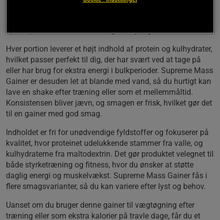
støtter restitution og bidrager til øget muskelmasse. Den
klassiske blå pose og tydelige markering gør det let at
spotte produktet blandt træningsudstyr og kosttilskud.
Hver portion leverer et højt indhold af protein og kulhydrater,
hvilket passer perfekt til dig, der har svært ved at tage på
eller har brug for ekstra energi i bulkperioder. Supreme Mass
Gainer er desuden let at blande med vand, så du hurtigt kan
lave en shake efter træning eller som et mellemmåltid.
Konsistensen bliver jævn, og smagen er frisk, hvilket gør det
til en gainer med god smag.
Indholdet er fri for unødvendige fyldstoffer og fokuserer på
kvalitet, hvor proteinet udelukkende stammer fra valle, og
kulhydraterne fra maltodextrin. Det gør produktet velegnet til
både styrketræning og fitness, hvor du ønsker at støtte
daglig energi og muskelvækst. Supreme Mass Gainer fås i
flere smagsvarianter, så du kan variere efter lyst og behov.
Uanset om du bruger denne gainer til vægtøgning efter
træning eller som ekstra kalorier på travle dage, får du et