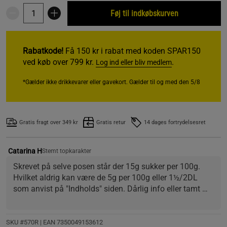
Føj til indkøbskurven
Rabatkode!
Få 150 kr i rabat med koden SPAR150
ved køb over 799 kr.
.
Log ind eller bliv medlem
*Gælder ikke drikkevarer eller gavekort. Gælder til og med den 5/8
Gratis fragt over 349 kr
Gratis retur
14 dages fortrydelsesret
Catarina H
Stemt topkarakter
Skrevet på selve posen står der 15g sukker per 100g. 
Hvilket aldrig kan være de 5g per 100g eller 1½/2DL 
som anvist på "Indholds" siden. Dårlig info eller tamt 
salgstrick fra Bodystore.
SKU #570R | EAN
7350049153612