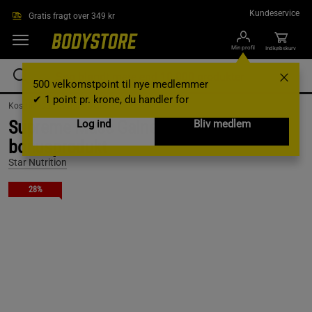
Gå direkte til hovedindholdet
Kundeservice
Gratis fragt over 349 kr
Min profil
Indkøbskurv
500 velkomstpoint til nye medlemmer
✔ 1 point pr. krone, du handler for
Kosttilskud /
Weight Gainers
Supreme Mass Gainer 5,4 kg +
Log ind
Bliv medlem
bonusprodukt
Star Nutrition
28%