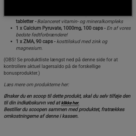
1 x Ultimate Omega-3, 90 caps, 35% -
Vigtigt for en
god helse
1 x Ultimate Vitamins & Minerals, 60
tabletter
-
Balanceret vitamin- og mineralkompleks
1 x Calcium Pyruvate, 1000mg, 100 caps -
En af vores
bedste fedtforbrændere!
1 x ZMA, 90 caps -
kosttilskud med zink og
magnesium.
(OBS! Se produktliste længst ned på denne side for at
kontrollere aktuel lagersaldo på de forskellige
bonusprodukter.)
Læs mere om produkterne her:
Ønsker du en scoop til dette produkt, skal du selv tilføje den
til din indkøbskurvn ved at
klikke her.
Bestiller du scoopen sammen med produktet, fratrækkes
omkostningerne af denne i kassen.