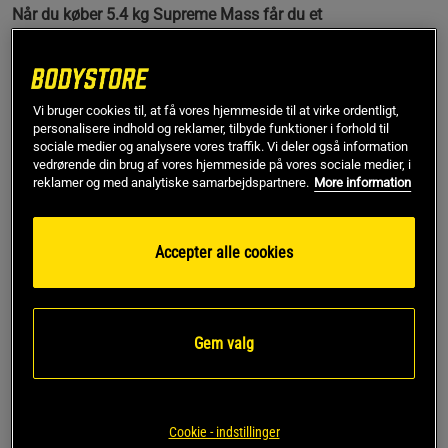
Når du køber 5.4 kg Supreme Mass får du et
bonusprodukt til en nedsat pris -Du vælger selv!
Pakken indeholder:
1 x Supreme Mass, 5.4 kg
-
Et komplet proteintilskud
Vi bruger cookies til, at få vores hjemmeside til at virke ordentligt,
personalisere indhold og reklamer, tilbyde funktioner i forhold til
med god smag og opløselighed!
sociale medier og analysere vores traffik. Vi deler også information
vedrørende din brug af vores hjemmeside på vores sociale medier, i
Plus vaglfrit bonusprodukt, vælg selv blandt produkterne i
reklamer og med analytiske samarbejdspartnere.
More information
listen herunder:
1 x Restore, 16 tabs
-
Hurtig og nem måde at restituere
Accepter alle cookies
din krop!
1 x DAA Caps, 90 caps -
Fremmer en optimal
testosteronbalance!
1 x Caffeine 100, 90 tabletter
– Opfriskende
, 100 mg
koffein per tablet!
Gem valg
1 x Ultimate Magnesium, 90 caps
-
Det vigtige mineral
magnesium i letoptagelig form!
1 x Vitamins & Minerals Daily, 60 caps-
Balanceret
vitamin- og mineralkompleks
Cookie - indstillinger