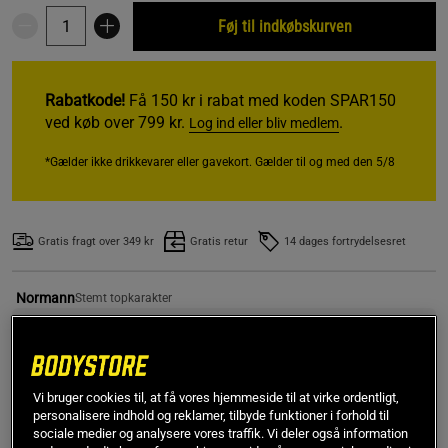
Føj til indkøbskurven
Rabatkode!
Få 150 kr i rabat med koden SPAR150
ved køb over 799 kr.
.
Log ind eller bliv medlem
*Gælder ikke drikkevarer eller gavekort. Gælder til og med den 5/8
Gratis fragt over 349 kr
Gratis retur
14 dages fortrydelsesret
Normann
Stemt topkarakter
Dårlig smag. 
alt for få serveringer.
Den smager forfærdelig og syntetisk af h til. Den giver 
også en dårlig eftersmag i munde. 
Vi bruger cookies til, at få vores hjemmeside til at virke ordentligt,
Anbefaler ikke.
personalisere indhold og reklamer, tilbyde funktioner i forhold til
sociale medier og analysere vores traffik. Vi deler også information
SKU #6677R | EAN
7340028815433