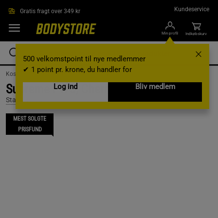
Gå direkte til hovedindholdet
Kundeservice
Gratis fragt over 349 kr
Min profil
Indkøbskurv
500 velkomstpoint til nye medlemmer
✔ 1 point pr. krone, du handler for
Kosttilskud /
Pre workout /
Komplet PWO
Supreme PWO, Cherry, 250 g
Log ind
Bliv medlem
Star Nutrition
MEST SOLGTE
PRISFUND