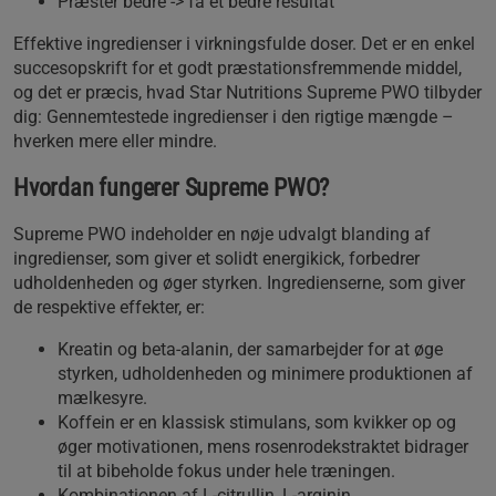
Præstér bedre -> få et bedre resultat
Effektive ingredienser i virkningsfulde doser. Det er en enkel
succesopskrift for et godt præstationsfremmende middel,
og det er præcis, hvad Star Nutritions Supreme PWO tilbyder
dig: Gennemtestede ingredienser i den rigtige mængde –
hverken mere eller mindre.
Hvordan fungerer Supreme PWO?
Supreme PWO indeholder en nøje udvalgt blanding af
ingredienser, som giver et solidt energikick, forbedrer
udholdenheden og øger styrken. Ingredienserne, som giver
de respektive effekter, er:
Kreatin og beta-alanin, der samarbejder for at øge
styrken, udholdenheden og minimere produktionen af
mælkesyre.
Koffein er en klassisk stimulans, som kvikker op og
øger motivationen, mens rosenrodekstraktet bidrager
til at bibeholde fokus under hele træningen.
Kombinationen af L-citrullin, L-arginin