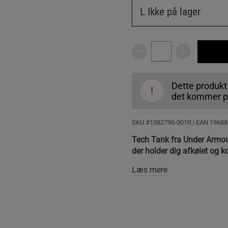
L
Ikke på lager
Dette produkt
!
det kommer på
SKU #1382795-001R | EAN
19688
Tech Tank fra Under Armour 
der holder dig afkølet og k
Læs mere