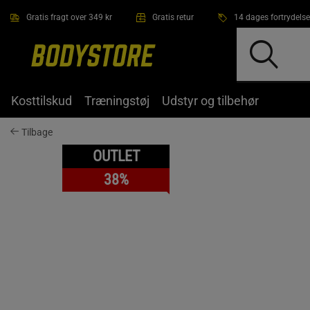
Gå direkte til hovedindholdet
Gratis fragt over 349 kr
Gratis retur
14 dages fortrydelse
Kosttilskud
Træningstøj
Udstyr og tilbehør
Tilbage
OUTLET
38%