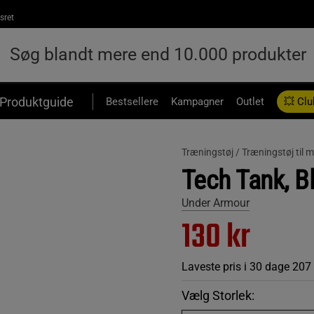
sret
Produktguide
Bestsellere
Kampagner
Outlet
💥 Clu
Træningstøj /
Træningstøj til
Tech Tank, Bl
Under Armour
130 kr
Laveste pris i 30 dage
207
Vælg Storlek: