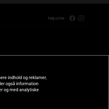
Følg os her:
isere indhold og reklamer,
deler også information
er og med analytiske