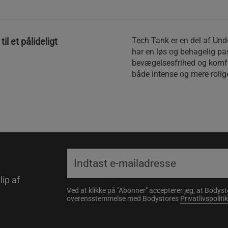
Tech Tank er en del af Und
il et pålideligt
har en løs og behagelig pa
bevægelsesfrihed og komfort,
både intense og mere roli
lip af
Ved at klikke på "Abonner" accepterer jeg, at Body
overensstemmelse med Bodystores
Privatlivspolitik