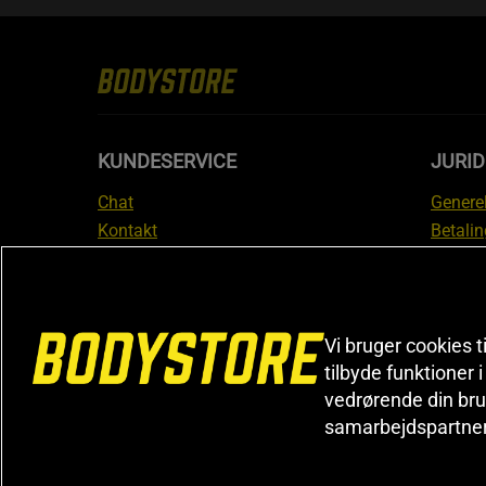
KUNDESERVICE
JURID
Chat
Generel
Kontakt
Betalin
Tjek din bestilling
Databe
Fortryd køb
Medlem
Reklamer
Leveri
FAQ
Prisgar
Vi bruger cookies t
tilbyde funktioner 
Informa
vedrørende din bru
reklam
samarbejdspartne
Cookiei