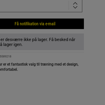
Få notifikation via e-mail
 er desværre ikke på lager. Få besked når
 lager igen.
5589218
er et fantastisk valg til træning med et design,
omfortabel.