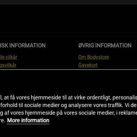
ISK INFORMATION
ØVRIG INFORMATION
le vilkår
Om Bodystore
gsvilkår
Gavekort
skyttelsesinformation
Affiliate
svilkår kundeklub
Personlig træner
ngsinformation
Rabatkoder
anti
Sitemap
il, at få vores hjemmeside til at virke ordentligt, personal
i forhold til sociale medier og analysere vores traffik. Vi 
tion om fortrydelsesret og
Black Friday
g af vores hjemmeside på vores sociale medier, i reklam
ationer
Artikler & Øvelser
re.
More information
ndstillinger