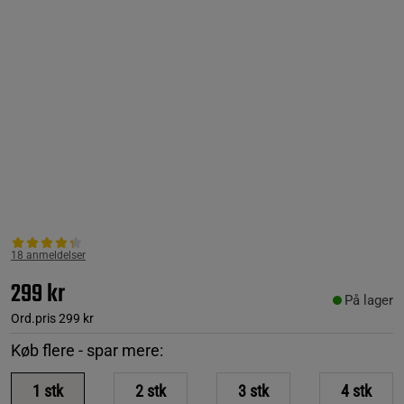
18 anmeldelser
299 kr
På lager
Ord.pris
299 kr
Køb flere - spar mere:
1
stk
2
stk
3
stk
4
stk