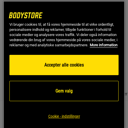
Joakim K
Stemt topkarakter
Det virker, ingen tvivl om det. Dette produkt gør dig til et 
bæst, prøv det.
Vi bruger cookies til, at få vores hjemmeside til at virke ordentligt,
personalisere indhold og reklamer, tilbyde funktioner i forhold til
sociale medier og analysere vores traffik. Vi deler også information
SKU #9866-001R | EAN
810153601791
vedrørende din brug af vores hjemmeside på vores sociale medier, i
reklamer og med analytiske samarbejdspartnere.
More information
The Curse! Pre-Workout fra JNX Sports er et højdosis
kosttilskud i pulverform med omkring 80 portioner pr. dåse. En
PWO-formel med koffein, kreatin og aminosyrer, udviklet til
dem, der træner hårdt.
Accepter alle cookies
Læs mere
Gem valg
Information
Anmeldelser
(18)
Næringsværdi og ingredienser
Forbandelsen! PWO er et kosttilskud fra JNX Sports, udviklet
Cookie - indstillinger
til at blive taget før træning. Hver dosis indeholder blandt
andet beta-alanin, kreatinmonohydrat, L-citrullin, arginin