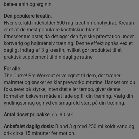
beta-alanin og arginin.
Den populære kreatin.
Hver skefuld indeholder 600 mg kreatinmonohydrat. Kreatin
er et af de mest populære kosttilskud blandt
fitnessentusiaster, da det øger den fysiske præstation under
kortvarig og højintensiv træning. Denne effekt opnås ved et
dagligt indtag af 3 g kreatin, hvilket gør produktet til et
praktisk supplement til din daglige rutine.
For alle
The Curse! Pre-Workout er velegnet til dem, der træner
målrettet og ønsker en klar pre-workout-rutine. Uanset om du
fokuserer på styrke, intensitet eller tempo, giver denne
formel en bekvem måde at lade op til din træning. Vælg din
yndlingssmag og nyd en smagfuld start på din træning.
Antal doser pr. pakke:
ca. 80 stk.
Anbefalet daglig dosis:
Bland 3 g med 250 ml koldt vand og
drik cirka 15 minutter før motion.