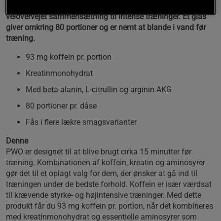
alfa-ketoglutarat og koffein. Kombinationen giver en
velovervejet sammensætning til intense træninger. Et glas
giver omkring 80 portioner og er nemt at blande i vand før
træning.
93 mg koffein pr. portion
Kreatinmonohydrat
Med beta-alanin, L-citrullin og arginin AKG
80 portioner pr. dåse
Fås i flere lækre smagsvarianter
Denne
PWO er designet til at blive brugt cirka 15 minutter før
træning. Kombinationen af koffein, kreatin og aminosyrer
gør det til et oplagt valg for dem, der ønsker at gå ind til
træningen under de bedste forhold. Koffein er især værdsat
til krævende styrke- og højintensive træninger. Med dette
produkt får du 93 mg koffein pr. portion, når det kombineres
med kreatinmonohydrat og essentielle aminosyrer som