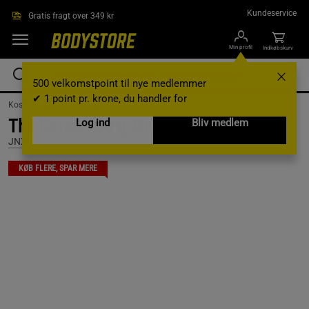
Gå direkte til hovedindholdet
Kundeservice
Gratis fragt over 349 kr
Min profil
Indkøbskurv
500 velkomstpoint til nye medlemmer
✔ 1 point pr. krone, du handler for
Kosttilskud /
Pre workout /
Komplet PWO
The Curse, 250 g, Green Apple
Log ind
Bliv medlem
JNX Sports
KØB FLERE, SPAR MERE