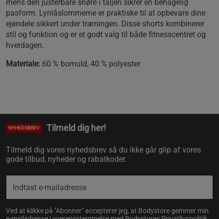
mens den justerbare snøre i taljen sikrer en behagelig
pasform. Lynlåslommerne er praktiske til at opbevare dine
ejendele sikkert under træningen. Disse shorts kombinerer
stil og funktion og er et godt valg til både fitnesscentret og
hverdagen.
Materiale:
60 % bomuld, 40 % polyester
Tilmeld dig her!
NYHEDSBREV
Tilmeld dig vores nyhedsbrev så du ikke går glip af vores
gode tilbud, nyheder og rabatkoder.
Ved at klikke på "Abonner" accepterer jeg, at Bodystore gemmer min
e-mailadresse i overensstemmelse med Bodystores
Privatlivspolitik
.