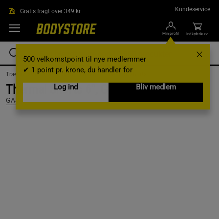
Gå direkte til hovedindholdet
Kundeservice
Gratis fragt over 349 kr
Min profil
Indkøbskurv
500 velkomstpoint til nye medlemmer
✔ 1 point pr. krone, du handler for
Træningstøj /
Træningstøj til mænd /
Træningsshorts
Thermal Shorts 6", Grey Melange, XL
Log ind
Bliv medlem
GASP