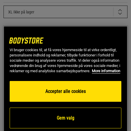
XL
Ikke på lager
Få notifikation via e-mail
Vi bruger cookies til, at få vores hjemmeside til at virke ordentligt,
Dette produkt er desværre ikke på lager. Få besked når
!
personalisere indhold og reklamer, tilbyde funktioner i forhold til
det kommer på lager igen.
sociale medier og analysere vores traffik. Vi deler også information
vedrørende din brug af vores hjemmeside på vores sociale medier, i
reklamer og med analytiske samarbejdspartnere.
More information
Rabatkode!
Få 150 kr i rabat med koden SPAR150
ved køb over 799 kr.
.
Log ind eller bliv medlem
Accepter alle cookies
*Gælder ikke drikkevarer eller gavekort. Gælder til og med den 5/8
Gem valg
SKU #220984940R | EAN
7332576185939
Gasp Thermal Shorts er designet til at give både stil og