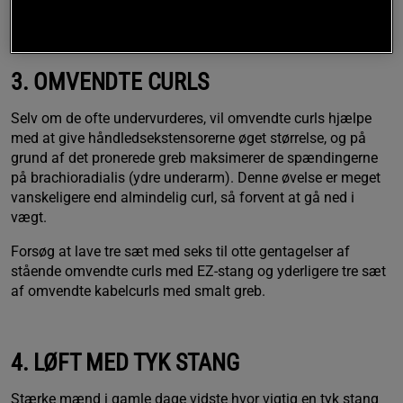
Lav tre sæt med 20 gentagelser for både for og bag.
3. OMVENDTE CURLS
Selv om de ofte undervurderes, vil omvendte curls hjælpe
med at give håndledsekstensorerne øget størrelse, og på
grund af det pronerede greb maksimerer de spændingerne
på brachioradialis (ydre underarm). Denne øvelse er meget
vanskeligere end almindelig curl, så forvent at gå ned i
vægt.
Forsøg at lave tre sæt med seks til otte gentagelser af
stående omvendte curls med EZ-stang og yderligere tre sæt
af omvendte kabelcurls med smalt greb.
4. LØFT MED TYK STANG
Stærke mænd i gamle dage vidste hvor vigtig en tyk stang