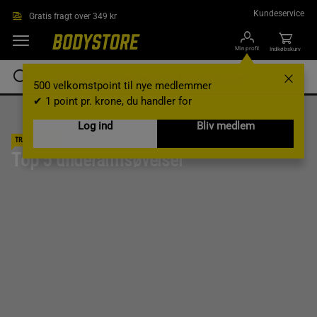
Gå direkte til hovedindholdet
Kundeservice
Gratis fragt over 349 kr
Min profil
Indkøbskurv
500 velkomstpoint til nye medlemmer
✔ 1 point pr. krone, du handler for
Log ind
Bliv medlem
TRÆNINGSTIPS
Top 5 underarmsøvelser