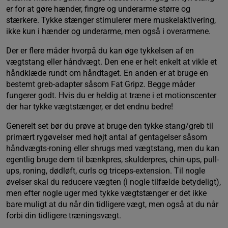
er for at gøre hænder, fingre og underarme større og
stærkere. Tykke stænger stimulerer mere muskelaktivering,
ikke kun i hænder og underarme, men også i overarmene.
Der er flere måder hvorpå du kan øge tykkelsen af en
vægtstang eller håndvægt. Den ene er helt enkelt at vikle et
håndklæde rundt om håndtaget. En anden er at bruge en
bestemt greb-adapter såsom Fat Gripz. Begge måder
fungerer godt. Hvis du er heldig at træne i et motionscenter
der har tykke vægtstænger, er det endnu bedre!
Generelt set bør du prøve at bruge den tykke stang/greb til
primært rygøvelser med højt antal af gentagelser såsom
håndvægts-roning eller shrugs med vægtstang, men du kan
egentlig bruge dem til bænkpres, skulderpres, chin-ups, pull-
ups, roning, dødløft, curls og triceps-extension. Til nogle
øvelser skal du reducere vægten (i nogle tilfælde betydeligt),
men efter nogle uger med tykke vægtstænger er det ikke
bare muligt at du når din tidligere vægt, men også at du når
forbi din tidligere træningsvægt.