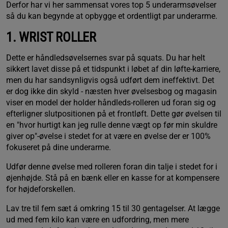
Derfor har vi her sammensat vores top 5 underarmsøvelser
så du kan begynde at opbygge et ordentligt par underarme.
1. WRIST ROLLER
Dette er håndledsøvelsernes svar på squats. Du har helt
sikkert lavet disse på et tidspunkt i løbet af din løfte-karriere,
men du har sandsynligvis også udført dem ineffektivt. Det
er dog ikke din skyld - næsten hver øvelsesbog og magasin
viser en model der holder håndleds-rolleren ud foran sig og
efterligner slutpositionen på et frontløft. Dette gør øvelsen til
en "hvor hurtigt kan jeg rulle denne vægt op før min skuldre
giver op"-øvelse i stedet for at være en øvelse der er 100%
fokuseret på dine underarme.
Udfør denne øvelse med rolleren foran din talje i stedet for i
øjenhøjde. Stå på en bænk eller en kasse for at kompensere
for højdeforskellen.
Lav tre til fem sæt á omkring 15 til 30 gentagelser. At lægge
ud med fem kilo kan være en udfordring, men mere