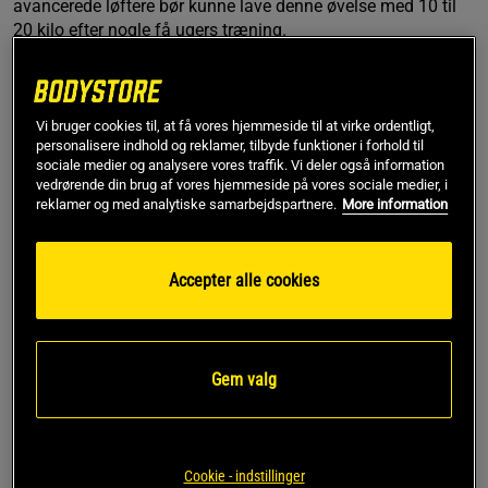
avancerede løftere bør kunne lave denne øvelse med 10 til
20 kilo efter nogle få ugers træning.
2. LEVER-LØFT
Vi bruger cookies til, at få vores hjemmeside til at virke ordentligt,
personalisere indhold og reklamer, tilbyde funktioner i forhold til
Lever-løft er en af de foretrukne underarmsstyrkende øvelser
sociale medier og analysere vores traffik. Vi deler også information
for arm-wrestlers. Disse fyre har nogle af de største og
vedrørende din brug af vores hjemmeside på vores sociale medier, i
reklamer og med analytiske samarbejdspartnere.
More information
stærkeste underarme af alle atleter, og de er ekstremt
opmærksomme på deres greb og underarmstræning.
Til vores formål vil vi fokusere på ”front lever-løft” og ”rear
Accepter alle cookies
lever-løft”. ”Front lever-løft” udføres ved at holde om en
hammer eller en tilsvarende vægtet stang i den uvægtede
ende og lade den hænge sådan at vægten vender ned ad
siden af din krop. Løft og sænk den gentagne gange uden
Gem valg
at bøje albuen.
Til ”rear lever-løft” skal den vægtede ende være bag dig, og
den ikke-vægtede ende skal holdes som en skistav.
Cookie - indstillinger