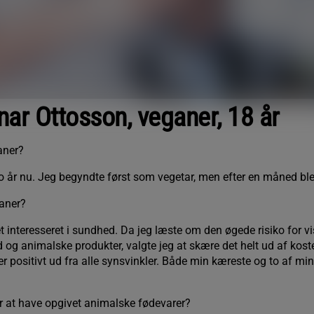
nar Ottosson, veganer, 18 år
aner?
o år nu. Jeg begyndte først som vegetar, men efter en måned ble
ganer?
t interesseret i sundhed. Da jeg læste om den øgede risiko for v
 og animalske produkter, valgte jeg at skære det helt ud af kost
 er positivt ud fra alle synsvinkler. Både min kæreste og to af mi
r at have opgivet animalske fødevarer?