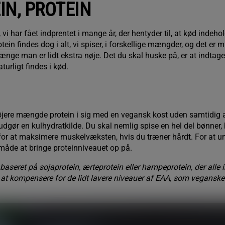
IN, PROTEIN
vi har fået indprentet i mange år, der hentyder til, at kød indeho
otein
findes dog i alt, vi spiser, i forskellige mængder, og det er 
ge man er lidt ekstra nøje. Det du skal huske på, er at indtage e
urligt findes i kød.
øjere mængde protein i sig med en vegansk kost uden samtidig a
udgør en kulhydratkilde. Du skal nemlig spise en hel del bønner,
or at maksimere muskelvæksten, hvis du træner hårdt. For at u
måde at bringe proteinniveauet op på.
baseret på sojaprotein, ærteprotein eller hampeprotein, der alle 
at kompensere for de lidt lavere niveauer af EAA, som veganske