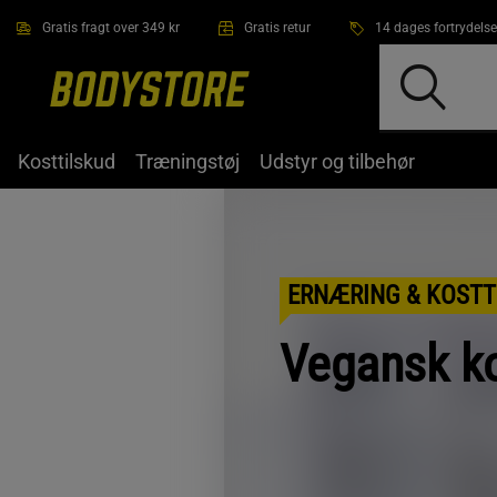
Gå direkte til hovedindholdet
Gratis fragt over 349 kr
Gratis retur
14 dages fortrydelse
Kosttilskud
Træningstøj
Udstyr og tilbehør
ERNÆRING & KOSTT
Vegansk k