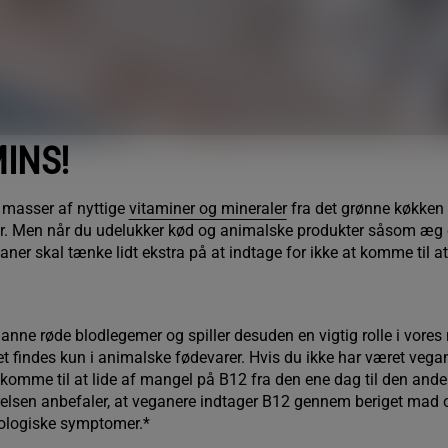
INS!
r masser af nyttige
vitaminer og mineraler
fra det grønne køkken i
r. Men når du udelukker kød og animalske produkter såsom æg og
ner skal tænke lidt ekstra på at indtage for ikke at komme til a
danne røde blodlegemer og spiller desuden en vigtig rolle i vore
 findes kun i animalske fødevarer. Hvis du ikke har været vegane
e komme til at lide af mangel på B12 fra den ene dag til den anden
relsen
anbefaler, at veganere indtager B12 gennem beriget mad og/
rologiske symptomer.*