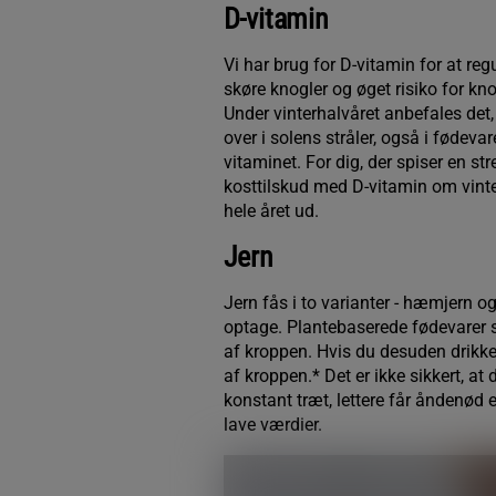
D-vitamin
Vi har brug for D-vitamin for at reg
skøre knogler og øget risiko for k
Under vinterhalvåret anbefales det, 
over i solens stråler, også i fødeva
vitaminet. For dig, der spiser en s
kosttilskud med D-vitamin om vinte
hele året ud.
Jern
Jern fås i to varianter - hæmjern 
optage. Plantebaserede fødevarer s
af kroppen. Hvis du desuden drikker 
af kroppen.* Det er ikke sikkert, at
konstant træt, lettere får åndenød en
lave værdier.