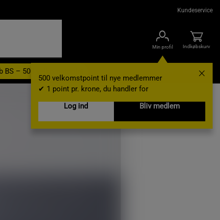
Kundeservice
Indkøbskurv
Min profil
b BS – 500 velkomstpoint
Nyheder
Varemærker
Gavekort
500 velkomstpoint til nye medlemmer
✔ 1 point pr. krone, du handler for
Log ind
Bliv medlem