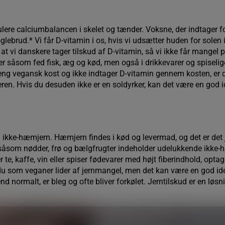
ulere calciumbalancen i skelet og tænder. Voksne, der indtager for 
noglebrud.* Vi får D-vitamin i os, hvis vi udsætter huden for so
at vi danskere tager tilskud af D-vitamin, så vi ikke får mangel 
rer såsom fed fisk, æg og kød, men også i drikkevarer og spiselige
treng vegansk kost og ikke indtager D-vitamin gennem kosten, er de
ren. Hvis du desuden ikke er en soldyrker, kan det være en god i
og ikke-hæmjern. Hæmjern findes i kød og levermad, og det er d
åsom nødder, frø og bælgfrugter indeholder udelukkende ikke-hæ
te, kaffe, vin eller spiser fødevarer med højt fiberindhold, optag
 du som veganer lider af jernmangel, men det kan være en god idé 
d normalt, er bleg og ofte bliver forkølet. Jerntilskud er en løsnin