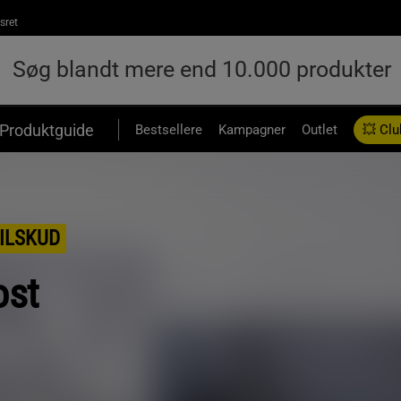
sret
Produktguide
Bestsellere
Kampagner
Outlet
💥 Clu
ILSKUD
ost