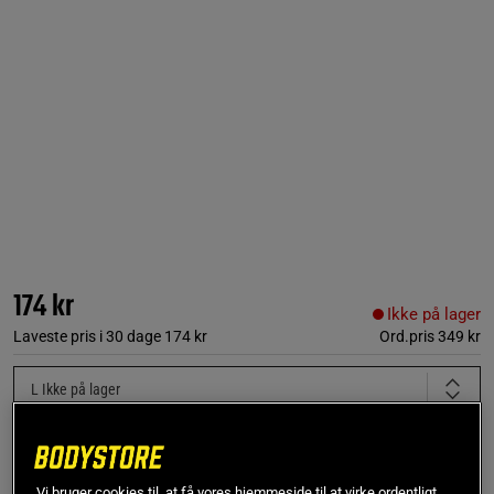
174 kr
Ikke på lager
Laveste pris i 30 dage
174 kr
Ord.pris
349 kr
L
Ikke på lager
Få notifikation via e-mail
Vi bruger cookies til, at få vores hjemmeside til at virke ordentligt,