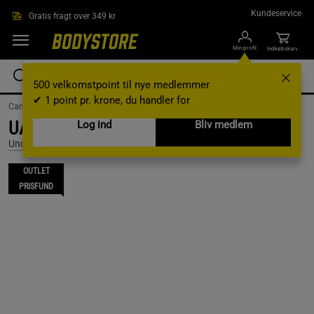
Gå direkte til hovedindholdet
Kundeservice
Gratis fragt over 349 kr
Min profil
Indkøbskurv
500 velkomstpoint til nye medlemmer
✔ 1 point pr. krone, du handler for
Campaigns /
Outlet /
Outlet Clothes /
Outlet med tøj til mænd
UA Tech Vent SS, Marine Od Green, L
Log ind
Bliv medlem
Under Armour
OUTLET
PRISFUND