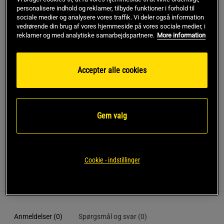
personalisere indhold og reklamer, tilbyde funktioner i forhold til
sociale medier og analysere vores traffik. Vi deler også information
Dette produkt er desværre ikke på lager. Få besked når
!
vedrørende din brug af vores hjemmeside på vores sociale medier, i
det kommer på lager igen.
reklamer og med analytiske samarbejdspartnere.
More information
Rabatkode!
Få 150 kr i rabat med koden SPAR150
Accepter alle cookies
ved køb over 799 kr.
.
Log ind eller bliv medlem
*Gælder ikke drikkevarer eller gavekort. Gælder til og med den 5/8
Gem valg
SKU #1376791-390R | EAN
196040025704
Cookie - indstillinger
Anmeldelser
Anmeldelser (0)
Spørgsmål og svar (0)