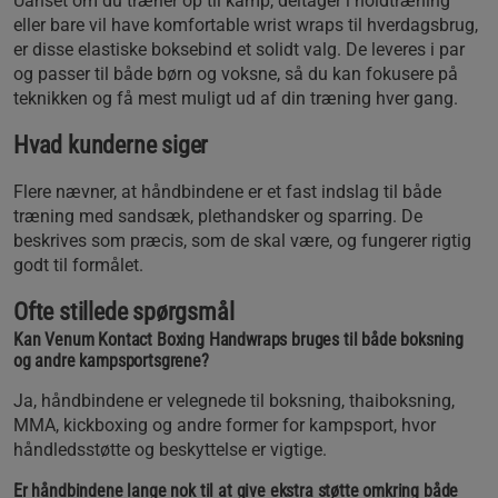
Uanset om du træner op til kamp, deltager i holdtræning
eller bare vil have komfortable wrist wraps til hverdagsbrug,
er disse elastiske boksebind et solidt valg. De leveres i par
og passer til både børn og voksne, så du kan fokusere på
teknikken og få mest muligt ud af din træning hver gang.
Hvad kunderne siger
Flere nævner, at håndbindene er et fast indslag til både
træning med sandsæk, plethandsker og sparring. De
beskrives som præcis, som de skal være, og fungerer rigtig
godt til formålet.
Ofte stillede spørgsmål
Kan Venum Kontact Boxing Handwraps bruges til både boksning
og andre kampsportsgrene?
Ja, håndbindene er velegnede til boksning, thaiboksning,
MMA, kickboxing og andre former for kampsport, hvor
håndledsstøtte og beskyttelse er vigtige.
Er håndbindene lange nok til at give ekstra støtte omkring både