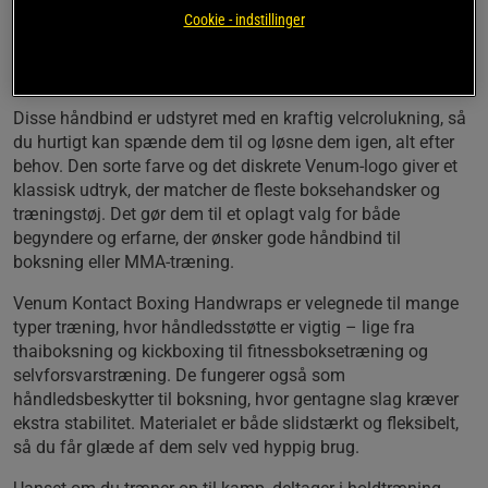
uanset om du træner med sandsæk, plethandsker eller
Cookie - indstillinger
forbereder dig til sparring. Det elastiske bomuldsmateriale
føles behageligt mod huden og gør det let at opnå et tæt fit,
som holder hele tiden.
Disse håndbind er udstyret med en kraftig velcrolukning, så
du hurtigt kan spænde dem til og løsne dem igen, alt efter
behov. Den sorte farve og det diskrete Venum-logo giver et
klassisk udtryk, der matcher de fleste boksehandsker og
træningstøj. Det gør dem til et oplagt valg for både
begyndere og erfarne, der ønsker gode håndbind til
boksning eller MMA-træning.
Venum Kontact Boxing Handwraps er velegnede til mange
typer træning, hvor håndledsstøtte er vigtig – lige fra
thaiboksning og kickboxing til fitnessboksetræning og
selvforsvarstræning. De fungerer også som
håndledsbeskytter til boksning, hvor gentagne slag kræver
ekstra stabilitet. Materialet er både slidstærkt og fleksibelt,
så du får glæde af dem selv ved hyppig brug.