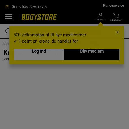
Gå direkte til hovedindholdet
Kundeservice
Gratis fragt over 349 kr
Min profil
Indkøbskurv
500 velkomstpoint til nye medlemmer
✔ 1 point pr. krone, du handler for
Udstyr og tilbehør /
Kampsport /
Beskyttelsesudstyr /
Støttebind
Kontact Bokselindor 4 m Sort
Log ind
Bliv medlem
Venum