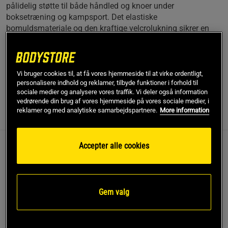
pålidelig støtte til både håndled og knoer under
boksetræning og kampsport. Det elastiske
bomuldsmateriale og den kraftige velcrolukning sikrer en
behagelig pasform, der holder til intensiv brug. Et solidt valg
til både begyndere og erfarne, uanset om du træner med
sandsæk, plethandsker eller deltager i sparring.
Vi bruger cookies til, at få vores hjemmeside til at virke ordentligt,
Læs mere
personalisere indhold og reklamer, tilbyde funktioner i forhold til
sociale medier og analysere vores traffik. Vi deler også information
vedrørende din brug af vores hjemmeside på vores sociale medier, i
reklamer og med analytiske samarbejdspartnere.
More information
Information
Anmeldelser
(5)
Accepter alle cookies
Beskrivelse
Venum Kontact Boxing Handwraps, 4 m, Sort er et par lange
håndbind, der er udviklet til at give pålidelig støtte og
Gem valg
komfort under boksetræning og kampsport. Med en længde
på 4 meter får du mulighed for at tilpasse indpakningen, så
både håndled og knoer får den beskyttelse, der skal til,