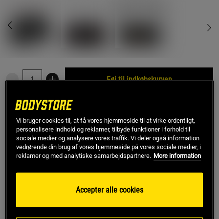
Føj til indkøbskurven
Gratis fragt over 349 kr
Gratis retur
14 dages fortrydelsesret
Vi bruger cookies til, at få vores hjemmeside til at virke ordentligt,
personalisere indhold og reklamer, tilbyde funktioner i forhold til
SKU #VENUM-03830-126
| EAN
3611441589633
sociale medier og analysere vores traffik. Vi deler også information
vedrørende din brug af vores hjemmeside på vores sociale medier, i
Ved hjælp af Venum Trainer Lite Evo Sports Bag kan du opbevare
reklamer og med analytiske samarbejdspartnere.
More information
alt dit træningsudstyr i én taske.
Læs mere
Accepter alle cookies
Information
Anmeldelser