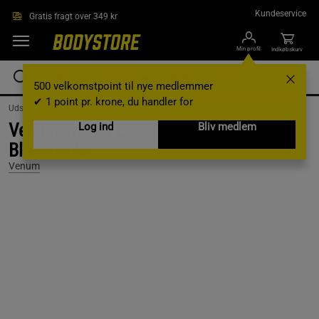
Gå direkte til hovedindholdet
Kundeservice
Gratis fragt over 349 kr
Min profil
Indkøbskurv
500 velkomstpoint til nye medlemmer
✔ 1 point pr. krone, du handler for
Udstyr og tilbehør /
Træningstasker /
Sport bags
Venum Trainer Lite Evo Sports Bag,
Log ind
Bliv medlem
Black/Gold
Venum