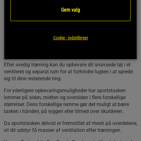
Gem valg
Ved hjælp af Venum Trainer Lite Evo Sports Bag
kan du opbevare alt dit træningsudstyr i én taske.
Cookie - indstillinger
Separat rum til beskidt tøj
Justerbar og polstret skulderrem
Volumen: 63 liter
Efter svedig træning kan du opbevare dit snavsede tøj i et
ventileret og separat rum for at forhindre lugten i at sprede
sig til dine resterende ting.
For yderligere opbevaringsmuligheder har sportstasken
lommer på siden, midten og oversiden i flere forskellige
størrelser. Dens forskellige remme gør det muligt at bære
tasken i hånden, på ryggen eller tilmed over skulderen.
Da sportstasken delvist er fremstillet af mesh på overdelene,
vil dit udstyr få masser af ventilation efter træningen.