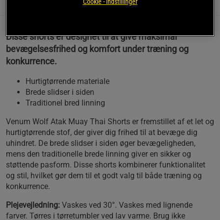
Cookie - indstillinger
Information
Anmeldelser
Disse shorts er designet til at give maksimal
bevægelsesfrihed og komfort under træning og
konkurrence.
Hurtigtørrende materiale
Brede slidser i siden
Traditionel bred linning
Venum Wolf Atak Muay Thai Shorts er fremstillet af et let og
hurtigtørrende stof, der giver dig frihed til at bevæge dig
uhindret. De brede slidser i siden øger bevægeligheden,
mens den traditionelle brede linning giver en sikker og
støttende pasform. Disse shorts kombinerer funktionalitet
og stil, hvilket gør dem til et godt valg til både træning og
konkurrence.
Plejevejledning:
Vaskes ved 30°. Vaskes med lignende
farver. Tørres i tørretumbler ved lav varme. Brug ikke