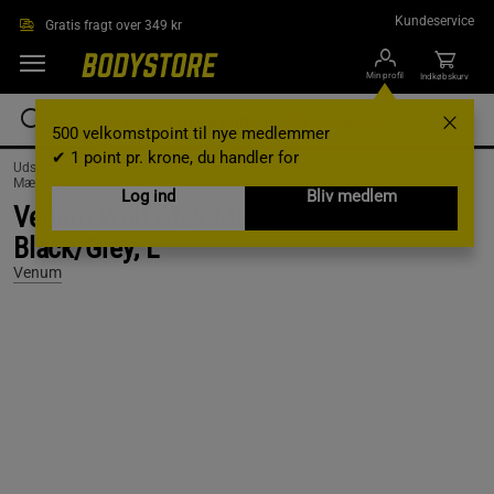
Gå direkte til hovedindholdet
Kundeservice
Gratis fragt over 349 kr
Min profil
Indkøbskurv
500 velkomstpoint til nye medlemmer
✔ 1 point pr. krone, du handler for
Udstyr og tilbehør /
Kampsport /
Kampsportstøj /
Kampsportsbeklædning Til
Mænd /
Bokseshorts
Log ind
Bliv medlem
Venum Wolf Atak Muay Thai Shorts
Black/Grey, L
Venum