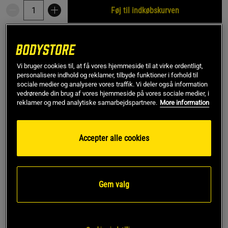
Føj til indkøbskurven
Rabatkode!
Få 150 kr i rabat med koden SPAR150
ved køb over 799 kr.
.
Log ind eller bliv medlem
Vi bruger cookies til, at få vores hjemmeside til at virke ordentligt,
personalisere indhold og reklamer, tilbyde funktioner i forhold til
*Gælder ikke drikkevarer eller gavekort. Gælder til og med den 5/8
sociale medier og analysere vores traffik. Vi deler også information
vedrørende din brug af vores hjemmeside på vores sociale medier, i
reklamer og med analytiske samarbejdspartnere.
More information
Gratis fragt over 349 kr
Gratis retur
14 dages fortrydelsesret
Accepter alle cookies
SKU #VENUM-06080-109R | EAN
3611442117286
Forbedr din præstation i ringen med Venum Wolf Atak Muay
Thai Shorts.
Gem valg
Læs mere