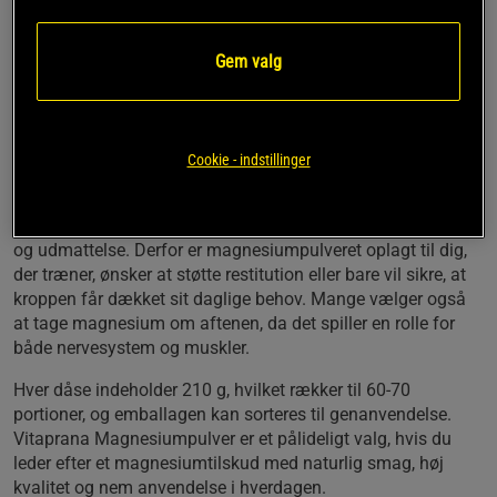
Magnesiumpulveret har en frisk smag, som stammer fra
naturlige smagsgivere og sødestoffer som stevia og xylitol.
Konsistensen er finkornet, så det opløses hurtigt og nemt,
Gem valg
uanset om du vælger at bruge et glas vand eller en shaker.
På billederne ses det rene, hvide pulver i en transparent
beholder med et stilrent design, der signalerer kvalitet og
gennemsigtighed omkring indholdet.
Cookie - indstillinger
Magnesium bidrager til elektrolytbalancen, understøtter
normal muskelfunktion og hjælper med at mindske træthed
og udmattelse. Derfor er magnesiumpulveret oplagt til dig,
der træner, ønsker at støtte restitution eller bare vil sikre, at
kroppen får dækket sit daglige behov. Mange vælger også
at tage magnesium om aftenen, da det spiller en rolle for
både nervesystem og muskler.
Hver dåse indeholder 210 g, hvilket rækker til 60-70
portioner, og emballagen kan sorteres til genanvendelse.
Vitaprana Magnesiumpulver er et pålideligt valg, hvis du
leder efter et magnesiumtilskud med naturlig smag, høj
kvalitet og nem anvendelse i hverdagen.