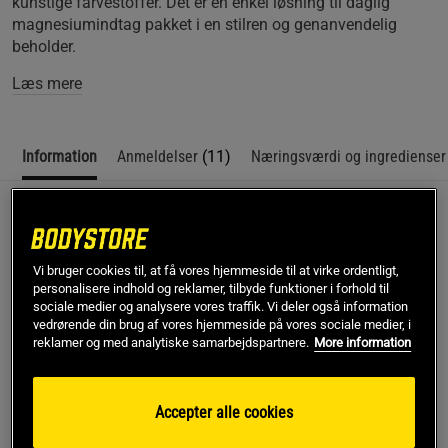
kunstige farvestoffer. Det er en enkel løsning til daglig
magnesiumindtag pakket i en stilren og genanvendelig
beholder.
Læs mere
Information
Anmeldelser
(11)
Næringsværdi og ingredienser
Beskrivelse
Vitaprana Magnesiumpulver kombinerer tre former for
Vi bruger cookies til, at få vores hjemmeside til at virke ordentligt,
magnesium, magnesiumbisglycinat, magnesiummalat og
personalisere indhold og reklamer, tilbyde funktioner i forhold til
sociale medier og analysere vores traffik. Vi deler også information
magnesiumtaurat, i et letopløseligt pulver, der er nemt at
vedrørende din brug af vores hjemmeside på vores sociale medier, i
blande i vand. Denne sammensætning giver et
reklamer og med analytiske samarbejdspartnere.
More information
magnesiumtilskud med høj biotilgængelighed, så du får
mest muligt ud af dit daglige magnesiumindtag. Produktet
er 100% vegansk og passer til dig, der ønsker et
Accepter alle cookies
magnesiumpulver til daglig brug uden kunstige farvestoffer.