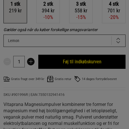
1
stk
2
stk
3
stk
4
stk
219 kr
394 kr
558 kr
701 kr
-10%
-15%
-20%
Gælder også når du køber forskellige smagsvarianter
Lemon
Føj til indkøbskurven
Gratis fragt over 349 kr
Gratis retur
14 dages fortrydelsesret
SKU #901996R | EAN
7350132941416
Vitaprana Magnesiumpulver kombinerer tre former for
magnesium med høj biotilgængelighed i et letopløseligt,
vegansk pulver med naturlig smag. Pulveret understøtter
elektrolytbalancen og normal muskelfunktion og er fri for