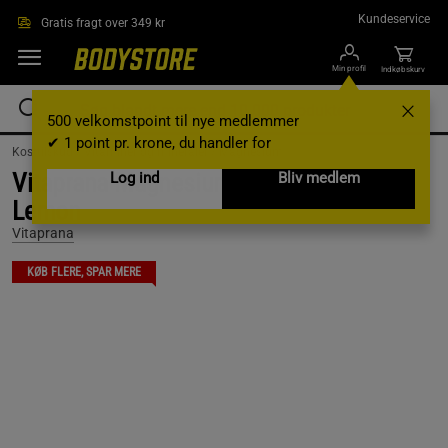
Gå direkte til hovedindholdet
Kundeservice
Gratis fragt over 349 kr
Min profil
Indkøbskurv
500 velkomstpoint til nye medlemmer
✔ 1 point pr. krone, du handler for
Kosttilskud /
Vitaminer og mineraler /
Magnesium
Vitaprana Magnesium Powder, 210g,
Log ind
Bliv medlem
Lemon
Vitaprana
KØB FLERE, SPAR MERE