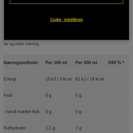
dag på arbejde, i skolen, efter en session i fitnesscentret eller når du
simpelthen bare vil have noget godt at drikke og elsker smagen af ​​
Absolutley Zero!
Cookie - indstillinger
Antal doser pr. pakke / Anvendelsesmængde:
Delikat energidrik, der
kan nydes når som helst, du ønsker mere energi. Kan også bruges både
før og under træning.
Næringsindhold:
Per 100 ml
Per 500 ml
DRI % *
Energi
15 kJ / 3 kcal
61 kJ / 14 kcal
Fedt
0 g
0 g
- heraf mættet fedt
0 g
0 g
Kulhydrater
1,1 g
7 g