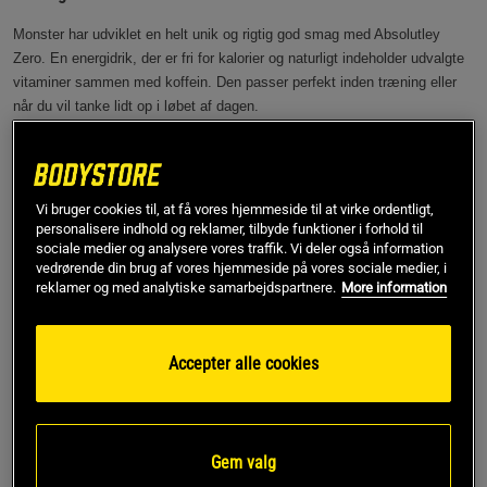
Monster har udviklet en helt unik og rigtig god smag med Absolutley
Zero. En energidrik, der er fri for kalorier og naturligt indeholder udvalgte
vitaminer sammen med koffein. Den passer perfekt inden træning eller
når du vil tanke lidt op i løbet af dagen.
Delikat, kulsyreholdig energidrik
Med 160 mg koffein
Udvalgte vitaminer
Vi bruger cookies til, at få vores hjemmeside til at virke ordentligt,
50 cl pr. dåse
personalisere indhold og reklamer, tilbyde funktioner i forhold til
sociale medier og analysere vores traffik. Vi deler også information
Monster er verdenskendt for at producere rigtig, rigtig gode drinks og
vedrørende din brug af vores hjemmeside på vores sociale medier, i
Absolutley Zero er ingen undtagelse! Dette er en perfekt kulsyreholdig og
reklamer og med analytiske samarbejdspartnere.
More information
delikat aromatiseret energidrik, der har en helt unik smag, som skal
opleves.
Accepter alle cookies
Monster Energy er en livsstil på dåse, som er værdsat af forbrugere
verden over. Med Absolutley Zero kan du også nyde uden kalorier og
sukker. Monster er beriget med flere vitaminer og blandt andet taurin,
ginseng, guarana og koffein.
Gem valg
Denne drink er velegnet til dig, der har brug for ekstra energi efter en hård