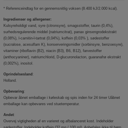
* Referenceindtag for en gennemsnitlig voksen (8.400 kJ/2.000 kcal).
Ingredienser og allergener:
Kulsyreholdigt vand, syre (citronsyre), smagsstoffer, taurin (0,4%),
surhedsregulerende middel (natriumcitrat), panax ginsengrodekstrakt
(0,08%), l-carnitin-l-tartrat (0,04%), koffein (0,03% ), sødestoffer
(sucralose, acesulfam K), konserveringsmidler (sorbinsyre, benzoesyre),
vitaminer (riboflavin (B2), niacin (B3), B6, B12), farvestoffer
(anthocyaniner), natriumchlorid, D-glucuronolacton, guaranafrø ekstrakt
(0,002%), inositol.
Oprindelsesland
:
Holland.
Opbevaring
:
Opbevar åbnet emballage i køleskab og spis inden for 24 timer Uåbnet
emballage kan opbevares ved stuetemperatur.
Andet
:
Overvej vigtigheden af ​​en varieret og afbalanceret kost. Indeholder
sødestoffer. Indeholder koffein (32 mg / 100 ml). Anbefales ikke til børn