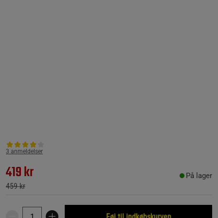
3 anmeldelser
419 kr
På lager
459 kr
Føj til indkøbskurven