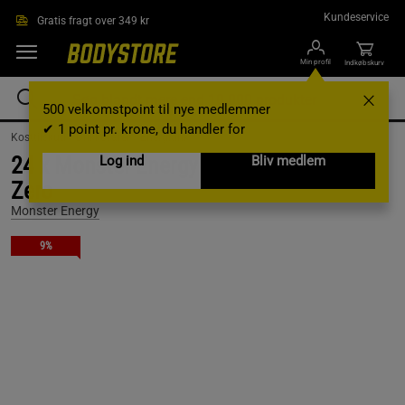
Gå direkte til hovedindholdet
Kundeservice
Gratis fragt over 349 kr
Min profil
Indkøbskurv
500 velkomstpoint til nye medlemmer
✔ 1 point pr. krone, du handler for
Kosttilskud /
Drikkevarer /
Energidrik
24 x Monster Energy 50 cl Absolutley
Log ind
Bliv medlem
Zero
Monster Energy
9%