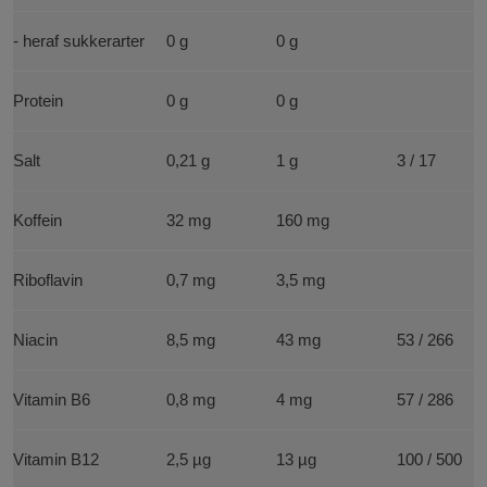
- heraf sukkerarter
0 g
0 g
Protein
0 g
0 g
Salt
0,21 g
1 g
3 / 17
Koffein
32 mg
160 mg
Riboflavin
0,7 mg
3,5 mg
Niacin
8,5 mg
43 mg
53 / 266
Vitamin B6
0,8 mg
4 mg
57 / 286
Vitamin B12
2,5 µg
13 µg
100 / 500