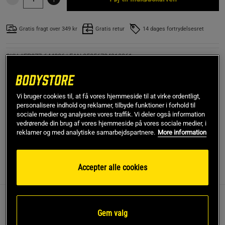
Gratis fragt over 349 kr
Gratis retur
14 dages fortrydelsesret
SKU #FP877-644806
| EAN
05056784910061
Monster Energy Ultra er en sukkerfri kulsyreholdig energidrik
beriget med flere vitaminer men også taurin, ginseng,
guarana og koffein. En drik, der passer til dem, der er
Vi bruger cookies til, at få vores hjemmeside til at virke ordentligt,
personalisere indhold og reklamer, tilbyde funktioner i forhold til
opmærksomme på kalorieindtag og samtidig har brug for
sociale medier og analysere vores traffik. Vi deler også information
pålidelig hurtig energi.
vedrørende din brug af vores hjemmeside på vores sociale medier, i
reklamer og med analytiske samarbejdspartnere.
More information
Læs mere
Accepter alle cookies
Information
Anmeldelser
(1)
Næringsværdi og ingredienser
Hvorfor Monster Energy Ultra?
Gem valg