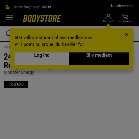
Gå direkte til hovedindholdet
Kundeservice
Gratis fragt over 349 kr
Min profil
Indkøbskurv
500 velkomstpoint til nye medlemmer
✔ 1 point pr. krone, du handler for
Kosttilskud /
Drikkevarer /
Energidrik
24 x Monster Energy Ultra Fantasy 50 cl
Log ind
Bliv medlem
Ruby Red 2 kr pant
Monster Energy
PRISFUND