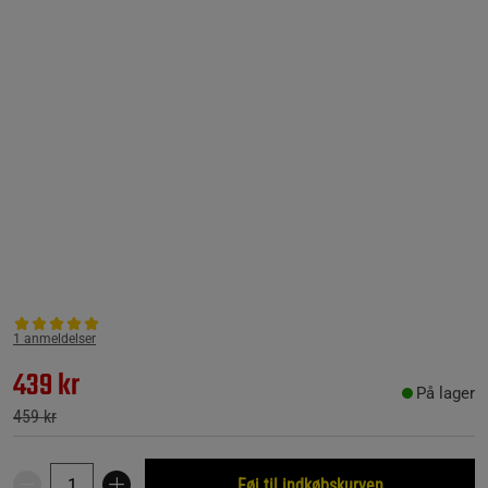
1 anmeldelser
439 kr
På lager
459 kr
Føj til indkøbskurven