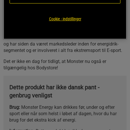
Sukkerfri energi
Færdigblandet funktionel drik
Omkring 160 mg koffein pr. Dåse
Cookie - indstillinger
Vitaminer og mineraler
Gode og forfriskende smag
Monster blev introduceret til det amerikanske marked i 2002
og har siden da været markedsleder inden for energidrik-
segmentet og er involveret i alt fra ekstremsport til E-sport.
Det er ikke en dag for tidligt, at Monster nu også er
tilgængelig hos Bodystore!
Dette produkt har ikke dansk pant -
genbrug venligst
Brug:
Monster Energy kan drikkes før, under og efter
sport eller når som helst i løbet af dagen, hvor du har
brug for det ekstra kick af energi.