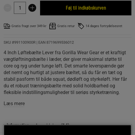
Føj til indkøbskurven
Gratis fragt over 349 kr
Gratis retur
14 dages fortrydelsesret
SKU #991100900R | EAN
8719699536012
4 Inch Løftebælte Lever fra Gorilla Wear Gear er et kraftigt
vægtløftningsbælte i læder, der giver maksimal støtte til
core og ryg under tunge løft. Det smarte leverspænde gør
det nemt og hurtigt at justere bæltet, så du får en tæt og
stabil pasform til både squat, dødløft og styrkeløft. Her får
du et robust træningsbælte med solid holdbarhed og
fleksible indstillingsmuligheder til seriøs styrketræning.
Læs mere
Information
Anmeldelser
(14)