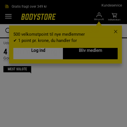
Gå direkte til hovedindholdet
Kundeservice
Gratis fragt over 349 kr
Min profil
Indkøbskurv
500 velkomstpoint til nye medlemmer
✔ 1 point pr. krone, du handler for
Udstyr og tilbehør /
Træningsudstyr /
Træningsbælte
4 Inch Powerlifting Lever Belt, Black, S/M
Log ind
Bliv medlem
Gorilla Wear Gear
MEST SOLGTE