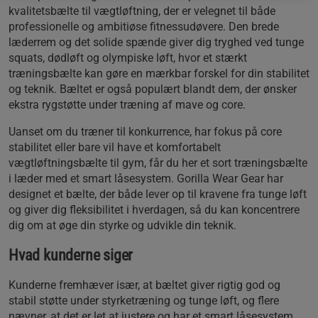
kvalitetsbælte til vægtløftning, der er velegnet til både
professionelle og ambitiøse fitnessudøvere. Den brede
læderrem og det solide spænde giver dig tryghed ved tunge
squats, dødløft og olympiske løft, hvor et stærkt
træningsbælte kan gøre en mærkbar forskel for din stabilitet
og teknik. Bæltet er også populært blandt dem, der ønsker
ekstra rygstøtte under træning af mave og core.
Uanset om du træner til konkurrence, har fokus på core
stabilitet eller bare vil have et komfortabelt
vægtløftningsbælte til gym, får du her et sort træningsbælte
i læder med et smart låsesystem. Gorilla Wear Gear har
designet et bælte, der både lever op til kravene fra tunge løft
og giver dig fleksibilitet i hverdagen, så du kan koncentrere
dig om at øge din styrke og udvikle din teknik.
Hvad kunderne siger
Kunderne fremhæver især, at bæltet giver rigtig god og
stabil støtte under styrketræning og tunge løft, og flere
nævner, at det er let at justere og har et smart låsesystem.