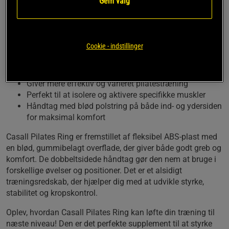
Gem valg
Med Casall Pilates Ring kan du styrke kroppen og nemt
træne muskler isoleret, såsom indersiden af lårene, skuldre,
mave og bryst!
Casall Pilates Ring – mere effektiv, sjovere og
Cookie - indstillinger
målrettet træning
Giver mere effektiv og varieret pilatestræning
Perfekt til at isolere og aktivere specifikke muskler
Håndtag med blød polstring på både ind- og ydersiden
for maksimal komfort
Casall Pilates Ring er fremstillet af fleksibel ABS-plast med
en blød, gummibelagt overflade, der giver både godt greb og
komfort. De dobbeltsidede håndtag gør den nem at bruge i
forskellige øvelser og positioner. Det er et alsidigt
træningsredskab, der hjælper dig med at udvikle styrke,
stabilitet og kropskontrol.
Oplev, hvordan Casall Pilates Ring kan løfte din træning til
næste niveau! Den er det perfekte supplement til at styrke