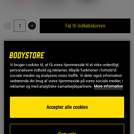
Føj til indkøbskurven
Gratis fragt over 349 kr
Gratis retur
14 dages fortrydelsesret
SKU #A1700-08
| EAN
7350096051299
Vi bruger cookies til, at få vores hjemmeside til at virke ordentligt,
En klassisk yogamåtte fra Yogiraj, der passer lige godt til
personalisere indhold og reklamer, tilbyde funktioner i forhold til
sociale medier og analysere vores traffik. Vi deler også information
begyndere som til erfarne yogier. All-round-måtten er også
vedrørende din brug af vores hjemmeside på vores sociale medier, i
meget populær på yogastudier.
reklamer og med analytiske samarbejdspartnere.
More information
Læs mere
Accepter alle cookies
Information
Anmeldelser