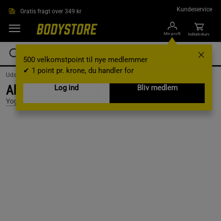
Gå direkte til hovedindholdet
Kundeservice
Gratis fragt over 349 kr
Min profil
Indkøbskurv
500 velkomstpoint til nye medlemmer
✔ 1 point pr. krone, du handler for
Udstyr og tilbehør /
Yoga /
Yogamåtte
All-round Yoga mat Moss Green, 6 mm
Log ind
Bliv medlem
Yogiraj