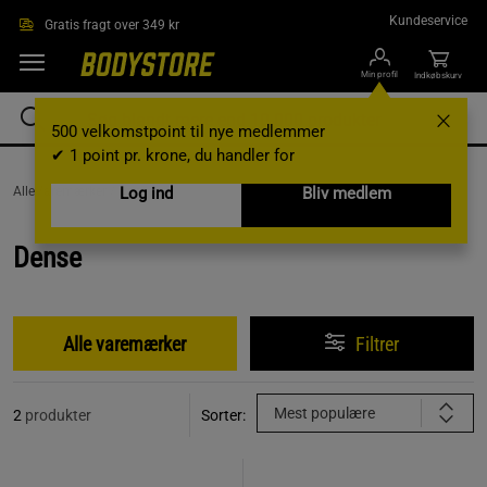
Gå direkte til hovedindholdet
Kundeservice
Gratis fragt over 349 kr
Min profil
Indkøbskurv
500 velkomstpoint til nye medlemmer
✔ 1 point pr. krone, du handler for
AlleVaremærker /
Dense
Log ind
Bliv medlem
Dense
Alle varemærker
Filtrer
Mest populære
2
produkter
Sorter: