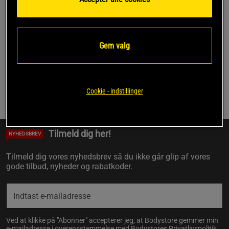
Side 1 af 1
Gem valg
Du har set på 2 af 2 produkter
Cookie - indstillinger
Forrige
1
Næste
Tilmeld dig her!
NYHEDSBREV
Tilmeld dig vores nyhedsbrev så du ikke går glip af vores
gode tilbud, nyheder og rabatkoder.
Ved at klikke på "Abonner" accepterer jeg, at Bodystore gemmer min
e-mailadresse i overensstemmelse med Bodystores
Privatlivspolitik
.