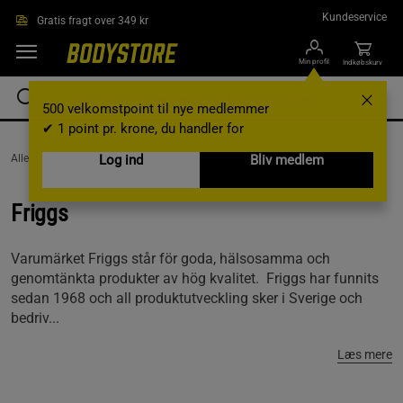
Gå direkte til hovedindholdet
Kundeservice
Gratis fragt over 349 kr
Min profil
Indkøbskurv
500 velkomstpoint til nye medlemmer
✔ 1 point pr. krone, du handler for
AlleVaremærker /
Friggs
Log ind
Bliv medlem
Friggs
Varumärket Friggs står för goda, hälsosamma och
genomtänkta produkter av hög kvalitet. Friggs har funnits
sedan 1968 och all produktutveckling sker i Sverige och
bedriv...
Læs mere