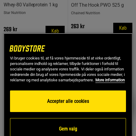
Whey-80 Valleprotein 1 kg
Off The Hook PWO 525 g
Star Nutrition
Chained Nutrition
263 kr
269 kr
Køb
Køb
Laveste pris
263 kr
Vi bruger cookies til, at få vores hjemmeside til at virke ordentligt,
MEST SOLGTE
personalisere indhold og reklamer, tilbyde funktioner i forhold til
PRISFUND
sociale medier og analysere vores traffik. Vi deler også information
vedrørende din brug af vores hjemmeside på vores sociale medier, i
reklamer og med analytiske samarbejdspartnere.
More information
Accepter alle cookies
Gem valg