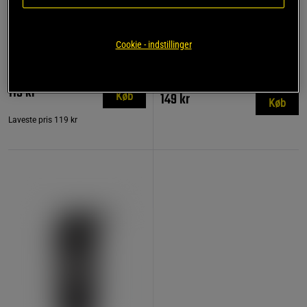
782 anmeldelse
17 anmeldelser
r
Remme af læder
Kreatin monohydrat 500 g
Cookie - indstillinger
Star Nutrition Gear
Star Nutrition
119 kr
149 kr
Køb
Køb
Laveste pris
119 kr