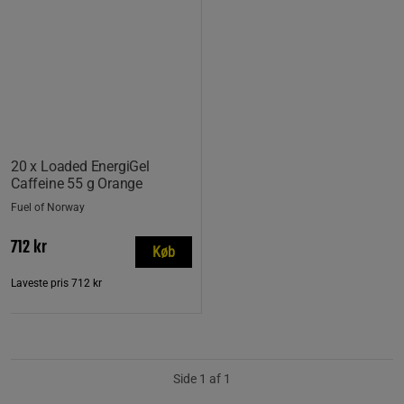
20 x Loaded EnergiGel
Caffeine 55 g Orange
Fuel of Norway
712 kr
Køb
Laveste pris
712 kr
Side 1 af 1