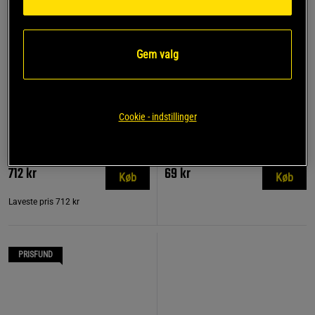
Gem valg
+ 2 varianter
Fuel of Norway
Cookie - indstillinger
Vattenflaska 0,5L Röd
20 x EnergiGel 55 g
Fuel of Norway
Fuel of Norway
712 kr
69 kr
Køb
Køb
Laveste pris
712 kr
PRISFUND