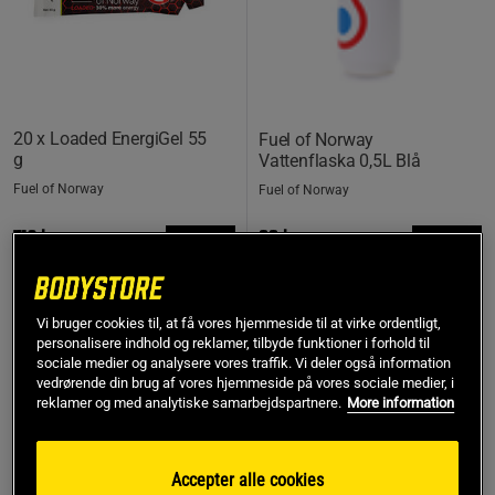
20 x Loaded EnergiGel 55
Fuel of Norway
g
Vattenflaska 0,5L Blå
Fuel of Norway
Fuel of Norway
712 kr
69 kr
Køb
Køb
Laveste pris
712 kr
Vi bruger cookies til, at få vores hjemmeside til at virke ordentligt,
personalisere indhold og reklamer, tilbyde funktioner i forhold til
sociale medier og analysere vores traffik. Vi deler også information
PRISFUND
vedrørende din brug af vores hjemmeside på vores sociale medier, i
reklamer og med analytiske samarbejdspartnere.
More information
Accepter alle cookies