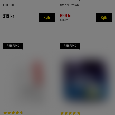
Holistic
Star Nutrition
699 kr
319 kr
Køb
Køb
876 kr
PRISFUND
PRISFUND