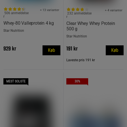
+ 13 varianter
+ 4 varianter
506 anmeldelse
232 anmeldelse
r
r
Whey-80 Valleprotein 4 kg
Clear Whey Whey Protein
500 g
Star Nutrition
Star Nutrition
929 kr
191 kr
Køb
Køb
Laveste pris
191 kr
MEST SOLGTE
30%