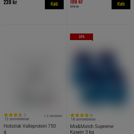
198 kr
239 kr
Køb
Køb
398 kr
20%
+ 2 varianter
12 anmeldelser
18 anmeldelser
Holistisk Valleprotein 750
Mix&Match Supreme
g
Kasein 3 kg