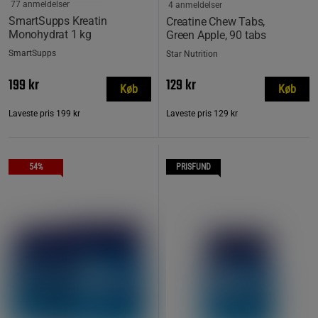
77 anmeldelser
4 anmeldelser
SmartSupps Kreatin
Creatine Chew Tabs,
Monohydrat 1 kg
Green Apple, 90 tabs
SmartSupps
Star Nutrition
199 kr
129 kr
Køb
Køb
Laveste pris
199 kr
Laveste pris
129 kr
54%
PRISFUND