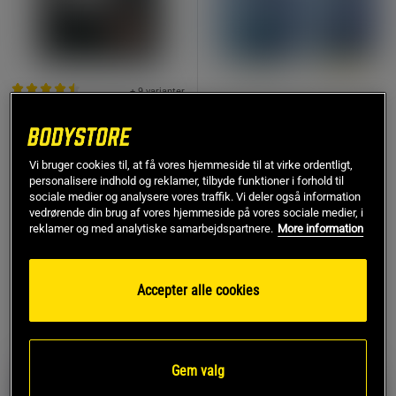
+ 9 varianter
Creatine Gummies
192 anmeldelse
r
Flavour Duo
Valle-100 Valleprotein 4
Star Nutrition
kg
Vi bruger cookies til, at få vores hjemmeside til at virke ordentligt,
Star Nutrition
personalisere indhold og reklamer, tilbyde funktioner i forhold til
sociale medier og analysere vores traffik. Vi deler også information
249 kr
1.129 kr
vedrørende din brug af vores hjemmeside på vores sociale medier, i
Køb
Køb
358 kr
reklamer og med analytiske samarbejdspartnere.
More information
Accepter alle cookies
9%
9%
Gem valg