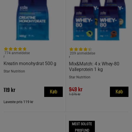
774 anmeldelse
209 anmeldelse
r
r
Kreatin monohydrat 500 g
Mix&Match: 4 x Whey-80
Valleprotein 1 kg
Star Nutrition
Star Nutrition
949 kr
119 kr
Køb
Køb
1.076 kr
Laveste pris
119 kr
MEST SOLGTE
PRISFUND