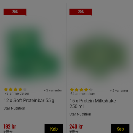
20%
20%
+ 2 varianter
+ 2 varianter
79 anmeldelser
64 anmeldelser
12 x Soft Proteinbar 55 g
15 x Protein Milkshake
250 ml
Star Nutrition
Star Nutrition
192 kr
240 kr
Køb
Køb
240 kr
300 kr