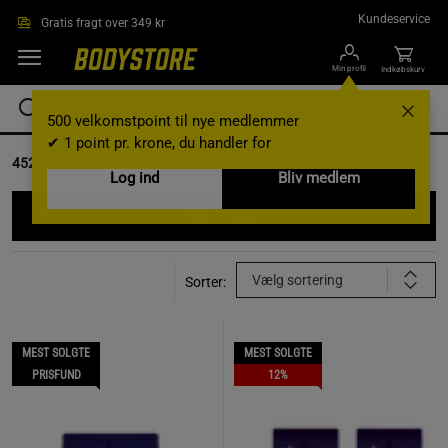
Gå direkte til hovedindholdet
Kundeservice
Gratis fragt over 349 kr
Min profil
Indkøbskurv
500 velkomstpoint til nye medlemmer
✔ 1 point pr. krone, du handler for
4529
Resultat(er) for
Log ind
Bliv medlem
Filtrer
Vælg sortering
Sorter:
MEST SOLGTE
MEST SOLGTE
PRISFUND
12%