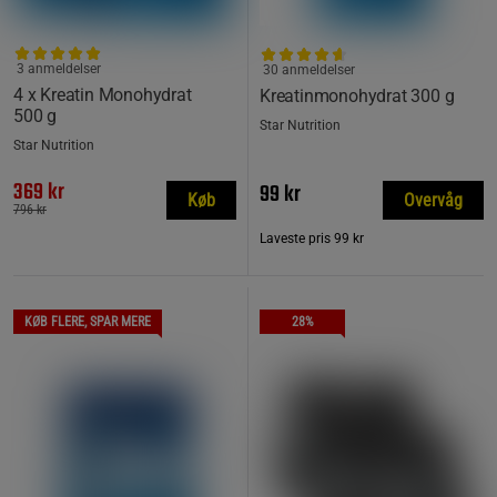
3 anmeldelser
30 anmeldelser
4 x Kreatin Monohydrat
Kreatinmonohydrat 300 g
500 g
Star Nutrition
Star Nutrition
369 kr
99 kr
Køb
Overvåg
796 kr
Laveste pris
99 kr
KØB FLERE, SPAR MERE
28%