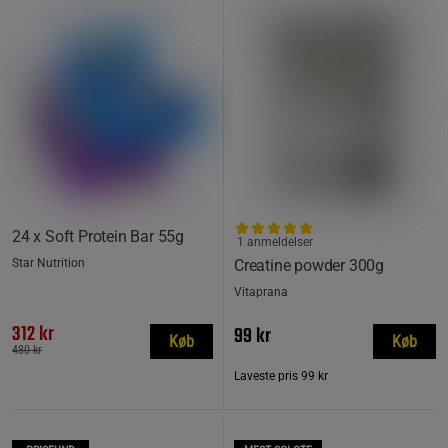
24 x Soft Protein Bar 55g
1 anmeldelser
Star Nutrition
Creatine powder 300g
Vitaprana
312 kr
99 kr
Køb
Køb
480 kr
Laveste pris
99 kr