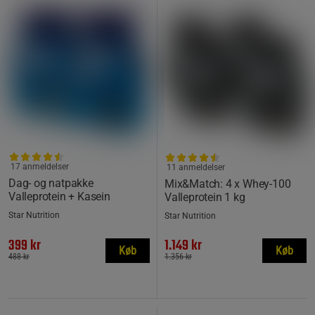
17 anmeldelser
11 anmeldelser
Dag- og natpakke
Mix&Match: 4 x Whey-100
Valleprotein + Kasein
Valleprotein 1 kg
Star Nutrition
Star Nutrition
399 kr
1.149 kr
Køb
Køb
488 kr
1.356 kr