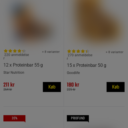
+ 8 varianter
+ 8 varianter
220 anmeldelse
270 anmeldelse
r
r
12 x Proteinbar 55 g
15 x Proteinbar 50 g
Star Nutrition
Goodlife
211 kr
180 kr
Køb
Køb
264 kr
225 kr
35%
PRISFUND