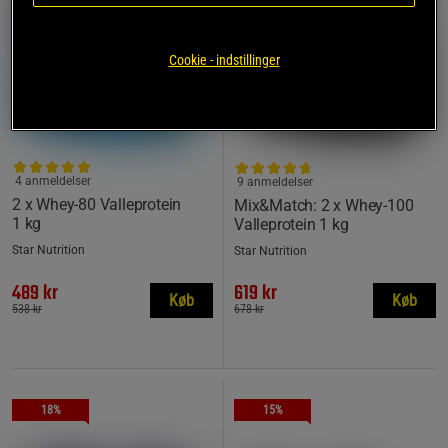
Cookie - indstillinger
4 anmeldelser
9 anmeldelser
2 x Whey-80 Valleprotein
Mix&Match: 2 x Whey-100
1 kg
Valleprotein 1 kg
Star Nutrition
Star Nutrition
489 kr
619 kr
Køb
Køb
538 kr
678 kr
18%
15%