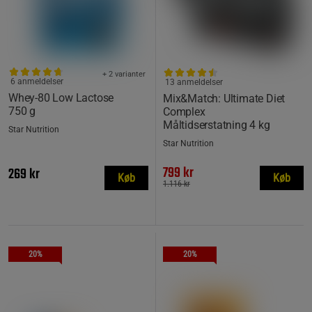
+ 2 varianter
6 anmeldelser
13 anmeldelser
Whey-80 Low Lactose
Mix&Match: Ultimate Diet
750 g
Complex
Måltidserstatning 4 kg
Star Nutrition
Star Nutrition
799 kr
269 kr
Køb
Køb
1.116 kr
20%
20%