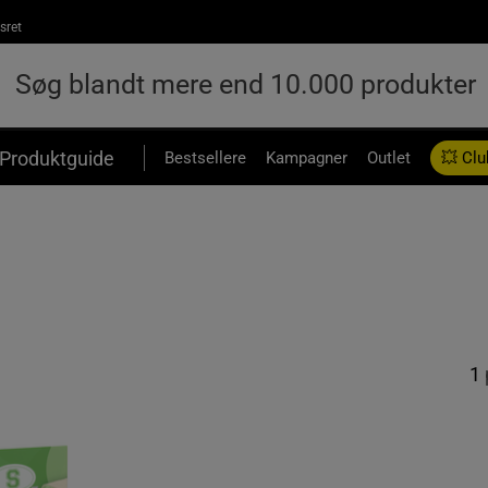
sret
Produktguide
Bestsellere
Kampagner
Outlet
💥 Clu
1