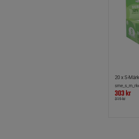
20 x S-Märk
sme_s_m_rk
303 kr
319 kr