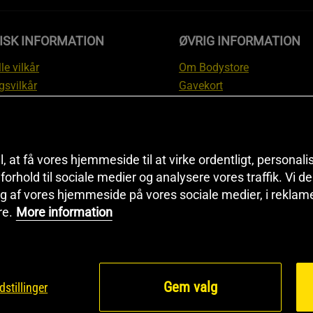
ISK INFORMATION
ØVRIG INFORMATION
le vilkår
Om Bodystore
gsvilkår
Gavekort
skyttelsesinformation
Affiliate
svilkår kundeklub
Personlig træner
ngsinformation
Rabatkoder
anti
Sitemap
il, at få vores hjemmeside til at virke ordentligt, personal
i forhold til sociale medier og analysere vores traffik. Vi 
tion om fortrydelsesret og
Black Friday
g af vores hjemmeside på vores sociale medier, i reklam
ationer
Artikler & Øvelser
re.
More information
ndstillinger
Gem valg
dstillinger