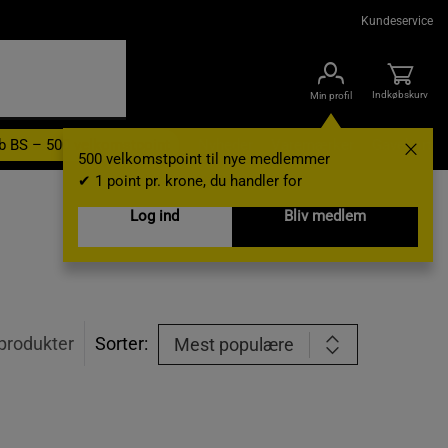
Kundeservice
Indkøbskurv
Min profil
b BS – 500 velkomstpoint
Nyheder
Varemærker
Gavekort
500 velkomstpoint til nye medlemmer
✔ 1 point pr. krone, du handler for
Log ind
Bliv medlem
produkter
Sorter:
Mest populære