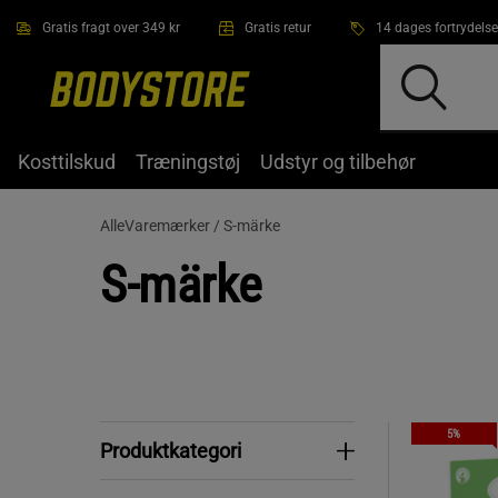
Gå direkte til hovedindholdet
Gratis fragt over 349 kr
Gratis retur
14 dages fortrydelse
Kosttilskud
Træningstøj
Udstyr og tilbehør
AlleVaremærker /
S-märke
S-märke
5%
Produktkategori
Produktkategori