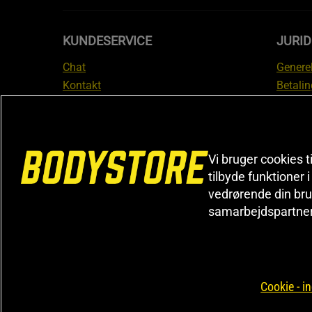
KUNDESERVICE
JURID
Chat
Generel
Kontakt
Betalin
Tjek din bestilling
Databe
Fortryd køb
Medlem
Reklamer
Leveri
FAQ
Prisgar
Vi bruger cookies t
tilbyde funktioner 
Informa
vedrørende din bru
reklam
samarbejdspartne
Cookiei
Cookie - in