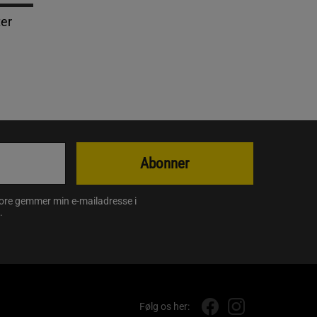
ter
Abonner
store gemmer min e-mailadresse i
.
Følg os her: