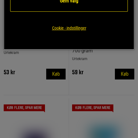
Gem valg
Cookie - indstillinger
3 anmeldelser
2 anmeldelser
Revet kokos, 200 gram
Firkornsgrød, Glutenfri,
700 gram
Urtekram
Urtekram
53 kr
59 kr
Køb
Køb
KØB FLERE, SPAR MERE
KØB FLERE, SPAR MERE