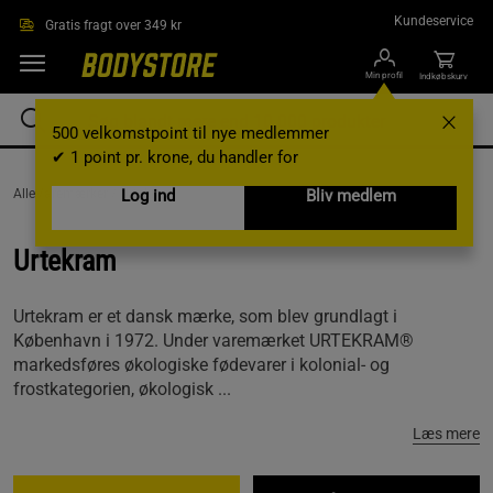
Gå direkte til hovedindholdet
Kundeservice
Gratis fragt over 349 kr
Min profil
Indkøbskurv
500 velkomstpoint til nye medlemmer
✔ 1 point pr. krone, du handler for
AlleVaremærker /
Urtekram
Log ind
Bliv medlem
Urtekram
Urtekram er et dansk mærke, som blev grundlagt i
København i 1972. Under varemærket URTEKRAM®
markedsføres økologiske fødevarer i kolonial- og
frostkategorien, økologisk ...
Læs mere