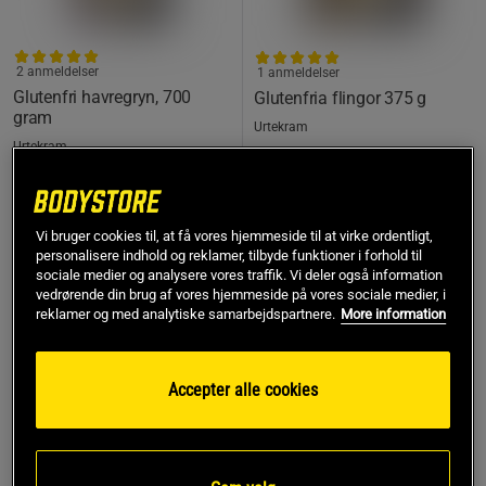
2 anmeldelser
1 anmeldelser
Glutenfri havregryn, 700
Glutenfria flingor 375 g
gram
Urtekram
Urtekram
42 kr
45 kr
Køb
Køb
Vi bruger cookies til, at få vores hjemmeside til at virke ordentligt,
personalisere indhold og reklamer, tilbyde funktioner i forhold til
sociale medier og analysere vores traffik. Vi deler også information
vedrørende din brug af vores hjemmeside på vores sociale medier, i
reklamer og med analytiske samarbejdspartnere.
More information
KØB FLERE, SPAR MERE
KØB FLERE, SPAR MERE
Accepter alle cookies