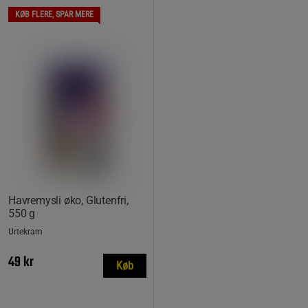
KØB FLERE, SPAR MERE
Havremysli øko, Glutenfri,
550 g
Urtekram
49 kr
Køb