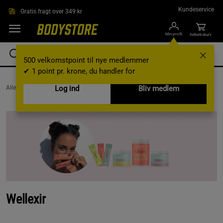
Gå direkte til hovedindholdet
Kundeservice
Gratis fragt over 349 kr
Min profil
Indkøbskurv
500 velkomstpoint til nye medlemmer
✔ 1 point pr. krone, du handler for
AlleVaremærker /
Wellexir
Log ind
Bliv medlem
Wellexir