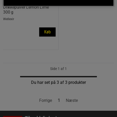
Flow Hydration
Drikkepulver Lemon Lime
300 g
Wellexir
Køb
Side 1 af 1
Du har set på 3 af 3 produkter
Forrige
1
Næste