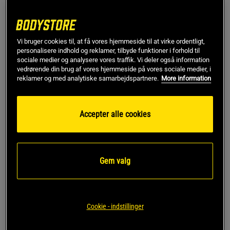
Hindbær Lemonade 300 g
Ananas/Citron 300 g
Wellexir
Wellexir
Køb
Køb
Vi bruger cookies til, at få vores hjemmeside til at virke ordentligt,
personalisere indhold og reklamer, tilbyde funktioner i forhold til
sociale medier og analysere vores traffik. Vi deler også information
vedrørende din brug af vores hjemmeside på vores sociale medier, i
reklamer og med analytiske samarbejdspartnere.
More information
KØB FLERE, SPAR MERE
Accepter alle cookies
Gem valg
Cookie - indstillinger