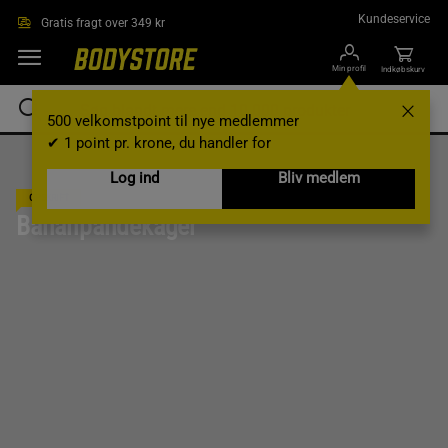
Gå direkte til hovedindholdet
Kundeservice
Gratis fragt over 349 kr
Min profil
Indkøbskurv
500 velkomstpoint til nye medlemmer
✔ 1 point pr. krone, du handler for
Log ind
Bliv medlem
OPSKRIFT
Bananpandekager