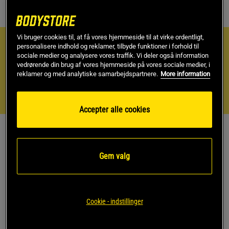
græsk yoghurt.
Næringsindhold
Vi bruger cookies til, at få vores hjemmeside til at virke ordentligt,
personalisere indhold og reklamer, tilbyde funktioner i forhold til
Næringsindhold pr. portion
sociale medier og analysere vores traffik. Vi deler også information
vedrørende din brug af vores hjemmeside på vores sociale medier, i
Energi 73 kcal
reklamer og med analytiske samarbejdspartnere.
More information
Fedt 1 g
Kulhydrater 9 g
Protein 7 g
Accepter alle cookies
Køb produkterne fra opskriften
Gem valg
MEST SOLGTE
MEST SOLGTE
KØB FLERE, SPAR MERE
Cookie - indstillinger