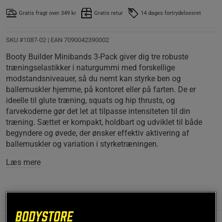
Gratis fragt over 349 kr
Gratis retur
14 dages fortrydelsesret
SKU #1087-02
| EAN
7090042390002
Booty Builder Minibands 3-Pack giver dig tre robuste
træningselastikker i naturgummi med forskellige
modstandsniveauer, så du nemt kan styrke ben og
ballemuskler hjemme, på kontoret eller på farten. De er
ideelle til glute træning, squats og hip thrusts, og
farvekoderne gør det let at tilpasse intensiteten til din
træning. Sættet er kompakt, holdbart og udviklet til både
begyndere og øvede, der ønsker effektiv aktivering af
ballemuskler og variation i styrketræningen.
Læs mere
Information
Anmeldelser