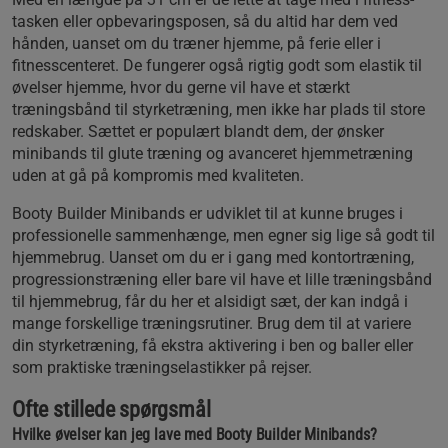
tasken eller opbevaringsposen, så du altid har dem ved
hånden, uanset om du træner hjemme, på ferie eller i
fitnesscenteret. De fungerer også rigtig godt som elastik til
øvelser hjemme, hvor du gerne vil have et stærkt
træningsbånd til styrketræning, men ikke har plads til store
redskaber. Sættet er populært blandt dem, der ønsker
minibands til glute træning og avanceret hjemmetræning
uden at gå på kompromis med kvaliteten.
Booty Builder Minibands er udviklet til at kunne bruges i
professionelle sammenhænge, men egner sig lige så godt til
hjemmebrug. Uanset om du er i gang med kontortræning,
progressionstræning eller bare vil have et lille træningsbånd
til hjemmebrug, får du her et alsidigt sæt, der kan indgå i
mange forskellige træningsrutiner. Brug dem til at variere
din styrketræning, få ekstra aktivering i ben og baller eller
som praktiske træningselastikker på rejser.
Ofte stillede spørgsmål
Hvilke øvelser kan jeg lave med Booty Builder Minibands?