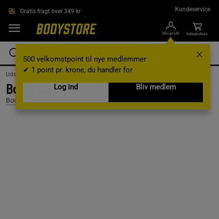
Gå direkte til hovedindholdet
Kundeservice
Gratis fragt over 349 kr
Min profil
Indkøbskurv
500 velkomstpoint til nye medlemmer
✔ 1 point pr. krone, du handler for
Udstyr og tilbehør /
Træningselastik /
Mini bands
Booty Builder Minibands Sort 3-Pack
Log ind
Bliv medlem
Booty builder