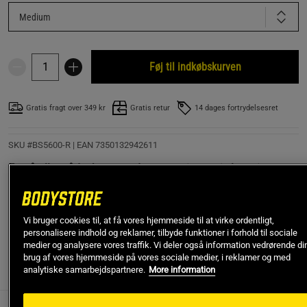
Medium
Føj til indkøbskurven
Gratis fragt over 349 kr
Gratis retur
14 dages fortrydelsesret
SKU #BS5600-R | EAN
7350132942611
En på alle måder hypermoderne træningstrøje lavet i et
miljøvenligt og træningstilpasset materiale med en perfekt
pasform. Limited Edition design for Birthday!
Vi bruger cookies til, at få vores hjemmeside til at virke ordentligt,
Læs mere
personalisere indhold og reklamer, tilbyde funktioner i forhold til sociale
medier og analysere vores traffik. Vi deler også information vedrørende di
brug af vores hjemmeside på vores sociale medier, i reklamer og med
analytiske samarbejdspartnere.
More information
Information
Anmeldelser