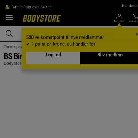
Gå direkte til hovedindholdet
Kundeser
Gratis fragt over 349 kr
Min profil
Indkøbs
500 velkomstpoint til nye medlemmer
✔ 1 point pr. krone, du handler for
Træningstøj /
Træningstøj til kvinder /
T-shirts
BS Birthday T-shirt Women M
Log ind
Bliv medlem
Bodystore.dk