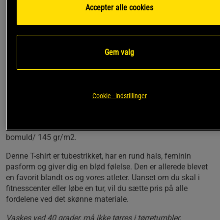
Accepter alle cookies
En på alle måder hypermoderne træningstrøje lavet i
et miljøvenligt og træningstilpasset materiale med en
perfekt pasform. Limited Edition design for Birthday!
Gem valg
Limited Birthday-edition
Lidt længere pasform
Økologisk bomuld
Klassisk design
Cookie - indstillinger
Smal rib i halsen
En blød og ekstremt fugtabsorberende træningstrøje af
100% certificeret, økologisk, ringspundet og kæmmet
bomuld/ 145 gr/m2.
Denne T-shirt er tubestrikket, har en rund hals, feminin
pasform og giver dig en blød følelse. Den er allerede blevet
en favorit blandt os og vores atleter. Uanset om du skal i
fitnesscenter eller løbe en tur, vil du sætte pris på alle
fordelene ved det skønne materiale.
Vaskes ved 40 grader, må ikke tørres i tørretumbler.