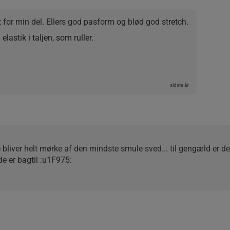
et for min del. Ellers god pasform og blød god stretch.
elastik i taljen, som ruller.
sidste år
 bliver helt mørke af den mindste smule sved... til gengæld er de
de er bagtil :u1F975: