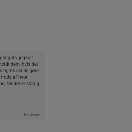
stights, jeg har 
oldt dem, hvis det 
tights skulle gøre, 
trods af hvor 
e, for det er stadig 
for 4 år siden