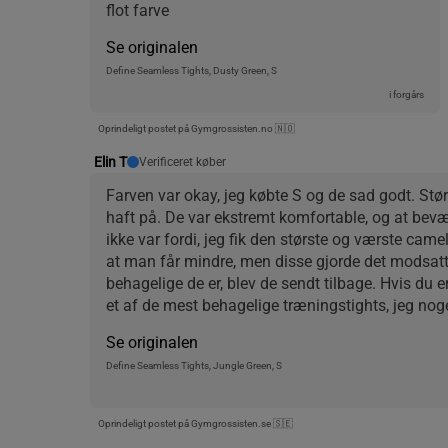
flot farve
Se originalen
Define Seamless Tights, Dusty Green, S
i forgårs
Oprindeligt postet på Gymgrossisten.no 🇳🇴
Elin T
Verificeret køber
Farven var okay, jeg købte S og de sad godt. Størr
haft på. De var ekstremt komfortable, og at bevæ
ikke var fordi, jeg fik den største og værste came
at man får mindre, men disse gjorde det modsatte
behagelige de er, blev de sendt tilbage. Hvis du er
et af de mest behagelige træningstights, jeg nog
Se originalen
Define Seamless Tights, Jungle Green, S
Oprindeligt postet på Gymgrossisten.se 🇸🇪