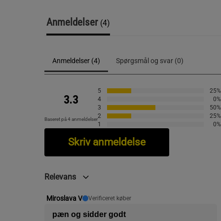
Anmeldelser
(4)
Anmeldelser (4)
Spørgsmål og svar (0)
5
25%
3.3
4
0%
3
50%
2
25%
Baseret på 4 anmeldelser
1
0%
Skriv anmeldelse
Relevans
Miroslava V
Verificeret køber
pæn og sidder godt