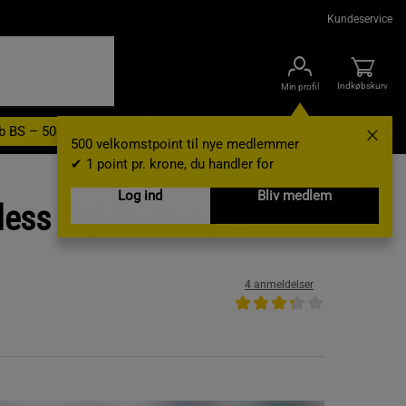
Kundeservice
Indkøbskurv
Min profil
b BS – 500 velkomstpoint
Nyheder
Varemærker
Gavekort
500 velkomstpoint til nye medlemmer
✔ 1 point pr. krone, du handler for
Log ind
Bliv medlem
ess Tights, Navy, L
4 anmeldelser