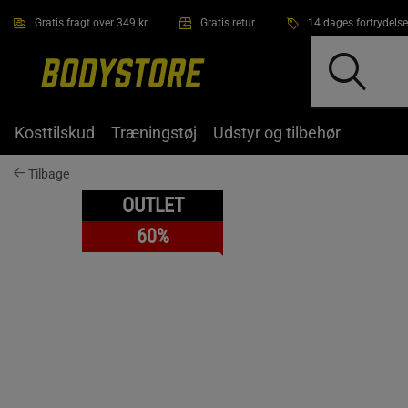
Gå direkte til hovedindholdet
Gratis fragt over 349 kr
Gratis retur
14 dages fortrydelse
Kosttilskud
Træningstøj
Udstyr og tilbehør
Tilbage
OUTLET
60%