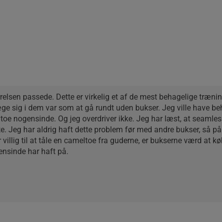
elsen passede. Dette er virkelig et af de mest behagelige træning
ge sig i dem var som at gå rundt uden bukser. Jeg ville have beh
ltoe nogensinde. Og jeg overdriver ikke. Jeg har læst, at seamless 
. Jeg har aldrig haft dette problem før med andre bukser, så på 
 villig til at tåle en cameltoe fra guderne, er bukserne værd at køb
ensinde har haft på.