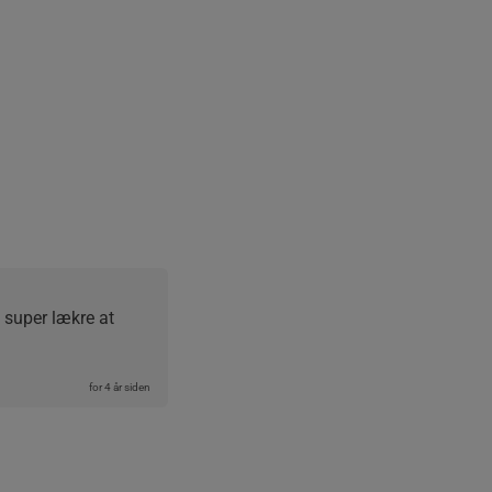
 super lækre at 
for 4 år siden