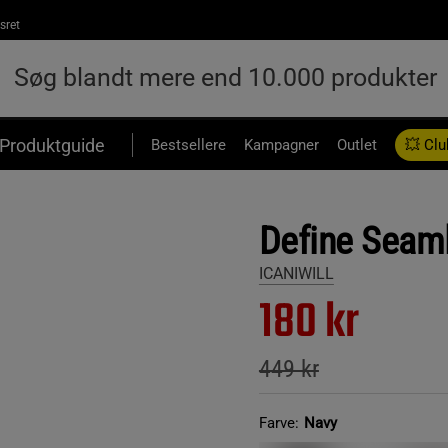
sret
Produktguide
Bestsellere
Kampagner
Outlet
💥 Clu
Define Seaml
ICANIWILL
180 kr
449 kr
Farve:
Navy