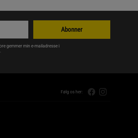
Abonner
store gemmer min e-mailadresse i
.
Følg os her: