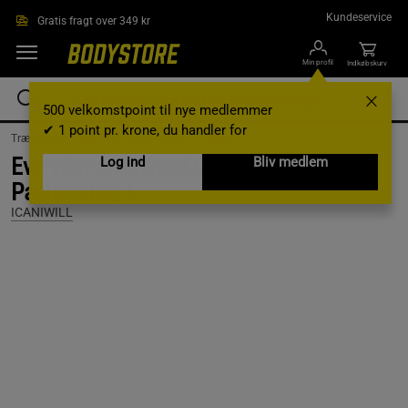
Gå direkte til hovedindholdet
Kundeservice
Gratis fragt over 349 kr
Min profil
Indkøbskurv
500 velkomstpoint til nye medlemmer
✔ 1 point pr. krone, du handler for
Træningstøj /
Træningstøj til kvinder /
T-shirts
Everyday Oversized Cotton T-shirt Print,
Log ind
Bliv medlem
Pastel Lilac, L
ICANIWILL