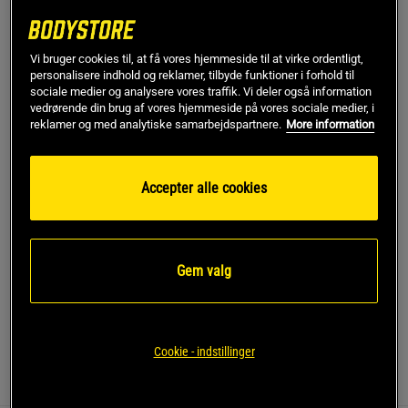
Begrænset antal på lager
Ord.pris
399 kr
Vi bruger cookies til, at få vores hjemmeside til at virke ordentligt,
Large
personalisere indhold og reklamer, tilbyde funktioner i forhold til
sociale medier og analysere vores traffik. Vi deler også information
vedrørende din brug af vores hjemmeside på vores sociale medier, i
reklamer og med analytiske samarbejdspartnere.
More information
Føj til indkøbskurven
Gratis fragt over 349 kr
Gratis retur
14 dages fortrydelsesret
Accepter alle cookies
SKU #13825-807PR | EAN
7340238869721
Få et stilfuldt og behageligt look med ICANIWILL's Everyday
Gem valg
Oversized Cotton T-shirt Print.
Læs mere
Cookie - indstillinger
Information
Anmeldelser