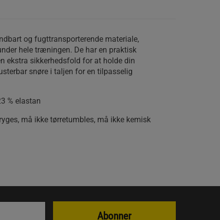
 åndbart og fugttransporterende materiale,
 under hele træningen. De har en praktisk
ekstra sikkerhedsfold for at holde din
sterbar snøre i taljen for en tilpasselig
23 % elastan
ryges, må ikke tørretumbles, må ikke kemisk
Abonner