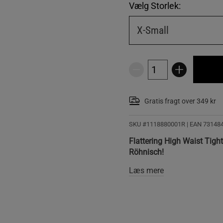
Vælg Storlek:
X-Small
Gratis fragt over 349 kr
SKU #1118880001R | EAN
73148
Flattering High Waist Tights
Röhnisch!
Læs mere