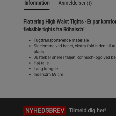
Information
Anmeldelser
(1)
Flattering High Waist Tights - Et par komfo
fleksible tights fra Röhnisch!
Fugttransporterende materiale
Sidelomme ved benet, ekstra fold indeni til a
plads
Justerbar snøre i taljen Röhnisch-logo ved be
Høj talje
Lang længde
Indersøm 69 cm
NYHEDSBREV
Tilmeld dig her!