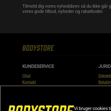
Tilmeld dig vores nyhedsbrev så du ikke går g
vores gode tilbud, nyheder og rabatkoder.
KUNDESERVICE
JURID
Chat
Generel
Kontakt
Betalin
Tjek din bestilling
Databe
Fortryd køb
Medlem
Reklamer
Leveri
FAQ
Prisgar
Vi bruger cookies t