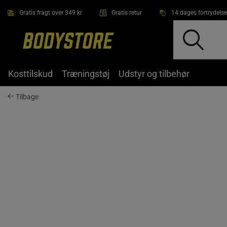
Gå direkte til hovedindholdet
Gratis fragt over 349 kr
Gratis retur
14 dages fortrydelse
Kosttilskud
Træningstøj
Udstyr og tilbehør
Tilbage