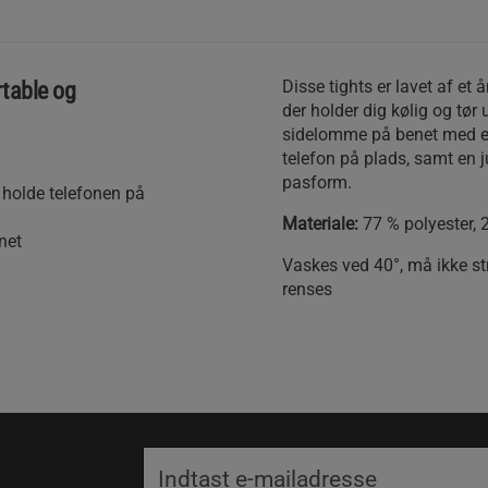
Disse tights er lavet af et
rtable og
der holder dig kølig og tør
sidelomme på benet med en 
telefon på plads, samt en ju
pasform.
t holde telefonen på
Materiale:
77 % polyester, 
net
Vaskes ved 40°, må ikke st
renses