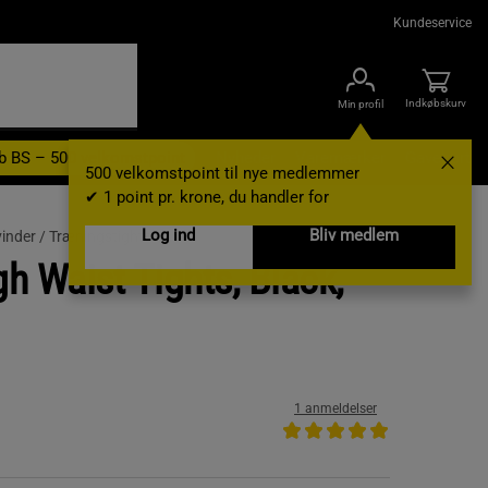
Kundeservice
Indkøbskurv
Min profil
b BS – 500 velkomstpoint
Nyheder
Varemærker
Gavekort
500 velkomstpoint til nye medlemmer
✔ 1 point pr. krone, du handler for
Log ind
Bliv medlem
vinder /
Træningstights
gh Waist Tights, Black,
1 anmeldelser