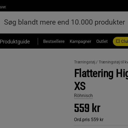
sret
Produktguide
Bestsellere
Kampagner
Outlet
💥 Clu
Træningstøj /
Træningstøj til k
Flattering Hi
XS
Röhnisch
559 kr
Ord.pris
559 kr