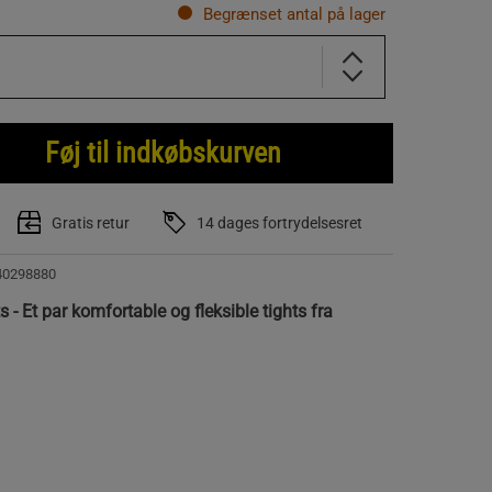
Begrænset antal på lager
Føj til indkøbskurven
Gratis retur
14 dages fortrydelsesret
40298880
 - Et par komfortable og fleksible tights fra