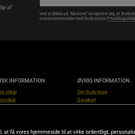
lip af
Ved at klikke på "Abonner" accepterer jeg, at Body
overensstemmelse med Bodystores
Privatlivspolitik
ISK INFORMATION
ØVRIG INFORMATION
le vilkår
Om Bodystore
gsvilkår
Gavekort
skyttelsesinformation
Affiliate
svilkår kundeklub
Personlig træner
ngsinformation
Rabatkoder
anti
Sitemap
il, at få vores hjemmeside til at virke ordentligt, personal