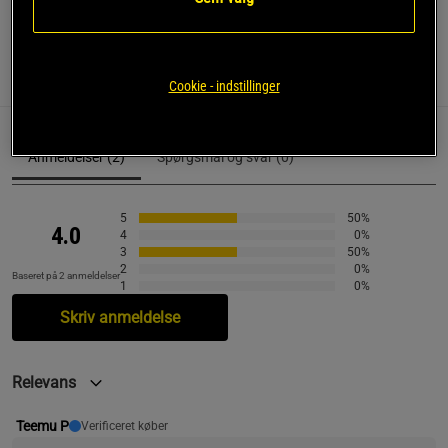
Anmeldelser
(2)
Cookie - indstillinger
Anmeldelser (2)
Spørgsmål og svar (0)
5
50%
4.0
4
0%
3
50%
2
0%
Baseret på 2 anmeldelser
1
0%
Skriv anmeldelse
Relevans
Teemu P
Verificeret køber