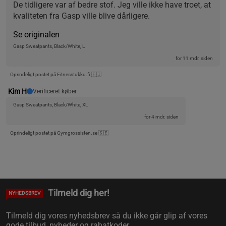
De tidligere var af bedre stof. Jeg ville ikke have troet, at 
kvaliteten fra Gasp ville blive dårligere.
Se originalen
Gasp Sweatpants, Black/White, L
for 11 mdr. siden
Oprindeligt postet på Fitnesstukku.fi 🇫🇮
Kim H
Verificeret køber
Gasp Sweatpants, Black/White, XL
for 4 mdr. siden
Oprindeligt postet på Gymgrossisten.se 🇸🇪
Tilmeld dig her!
NYHEDSBREV
Tilmeld dig vores nyhedsbrev så du ikke går glip af vores
gode tilbud, nyheder og rabatkoder.