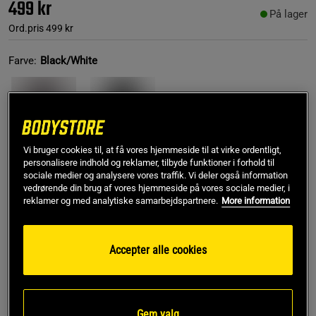
499 kr
På lager
Ord.pris
499 kr
Farve:
Black/White
Vi bruger cookies til, at få vores hjemmeside til at virke ordentligt,
personalisere indhold og reklamer, tilbyde funktioner i forhold til
sociale medier og analysere vores traffik. Vi deler også information
S
vedrørende din brug af vores hjemmeside på vores sociale medier, i
reklamer og med analytiske samarbejdspartnere.
More information
Føj til indkøbskurven
Accepter alle cookies
Gratis fragt over 349 kr
Gratis retur
14 dages fortrydelsesret
SKU #220861997R | EAN
7332576158100
Gem valg