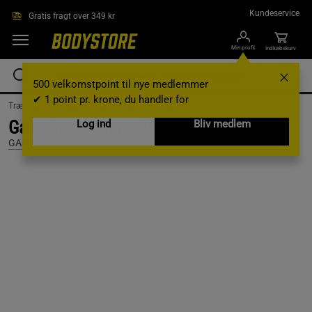
Gå direkte til hovedindholdet
Kundeservice
Gratis fragt over 349 kr
Min profil
Indkøbskurv
500 velkomstpoint til nye medlemmer
✔ 1 point pr. krone, du handler for
Træningstøj /
Træningstøj til mænd /
Træningsbukser
Gasp Sweatpants, Black/White, S
Log ind
Bliv medlem
GASP