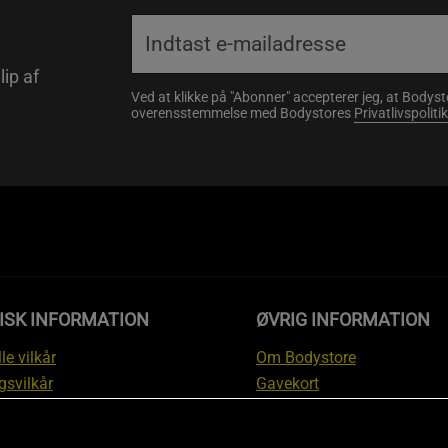
lip af
Ved at klikke på "Abonner" accepterer jeg, at Body
overensstemmelse med Bodystores
Privatlivspolitik
ISK INFORMATION
ØVRIG INFORMATION
le vilkår
Om Bodystore
gsvilkår
Gavekort
skyttelsesinformation
Affiliate
svilkår kundeklub
Personlig træner