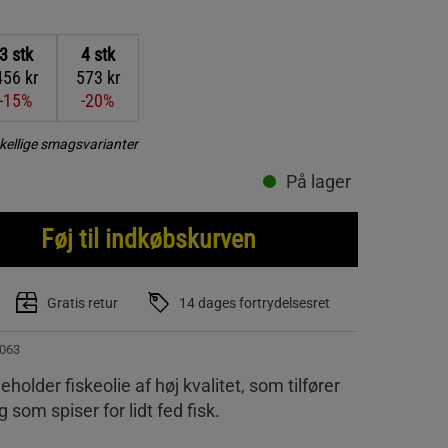
3
stk
4
stk
456 kr
573 kr
-15%
-20%
kellige smagsvarianter
På lager
Føj til indkøbskurven
Gratis retur
14 dages fortrydelsesret
063
older fiskeolie af høj kvalitet, som tilfører
ig som spiser for lidt fed fisk.