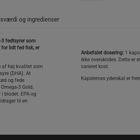
sværdi og ingredienser
-3 fedtsyrer som
or lidt fed fisk, er
Anbefalet dosering:
1 kaps
ikke overskrides. Dette er 
af høj kvalitet som
varieret kost.
syre (DHA). At
Kapslernes yderskal er frems
kød og fede
i Omega-3 Gold,
 i blodet. EPA og
drager til en