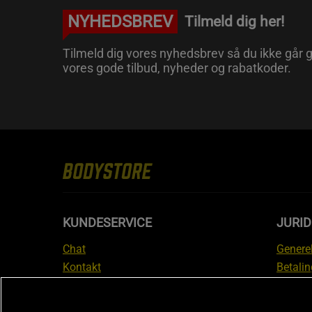
NYHEDSBREV
Tilmeld dig her!
Tilmeld dig vores nyhedsbrev så du ikke går g
vores gode tilbud, nyheder og rabatkoder.
KUNDESERVICE
JURID
Chat
Generel
Kontakt
Betalin
Tjek din bestilling
Databe
Fortryd køb
Medlem