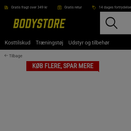
Gå direkte til hovedindholdet
Gratis fragt over 349 kr
Gratis retur
14 dages fortrydelse
Kosttilskud
Træningstøj
Udstyr og tilbehør
Tilbage
KØB FLERE, SPAR MERE