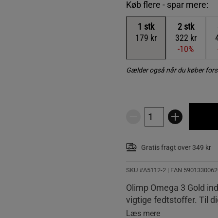
Køb flere - spar mere:
1
stk
2
stk
179 kr
322 kr
-10%
Gælder også når du køber fors
Gratis fragt over 349 kr
SKU #A5112-2
| EAN
5901330062
Olimp Omega 3 Gold indeh
vigtige fedtstoffer. Til d
Læs mere