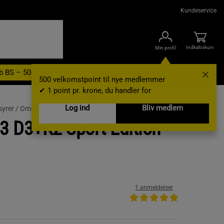
Kundeservice
Indkøbskurv
Min profil
b BS – 500 velkomstpoint
Nyheder
Varemærker
Gavekort
500 velkomstpoint til nye medlemmer
✔ 1 point pr. krone, du handler for
Log ind
Bliv medlem
yrer /
Omega-3
3 D3+K2 Sport Edition
1 anmeldelser