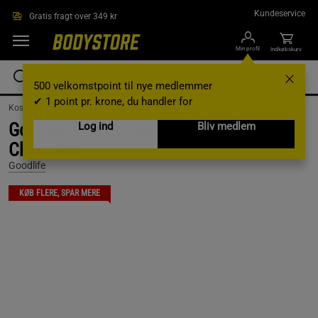
Gå direkte til hovedindholdet
Kundeservice
Gratis fragt over 349 kr
Min profil
Indkøbskurv
500 velkomstpoint til nye medlemmer
✔ 1 point pr. krone, du handler for
Kosttilskud /
Madvarer /
Proteinpandekager
Goodlife Protein Pancakes 750 g,
Log ind
Bliv medlem
Chocolate
Goodlife
KØB FLERE, SPAR MERE