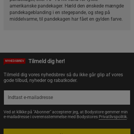
amerikanske pandekager. Hæld den ønskede mængde
pandekageblanding i en stegepande, og steg på
middelvarme, til pandekagen har fået en gylden farve.
Tilmeld dig her!
NYHEDSBREV
Tilmeld dig vores nyhedsbrev så du ikke går glip af vores
gode tilbud, nyheder og rabatkoder.
Ved at klikke på "Abonner" accepterer jeg, at Bodystore gemmer min
e-mailadresse i overensstemmelse med Bodystores
Privatlivspolitik
.