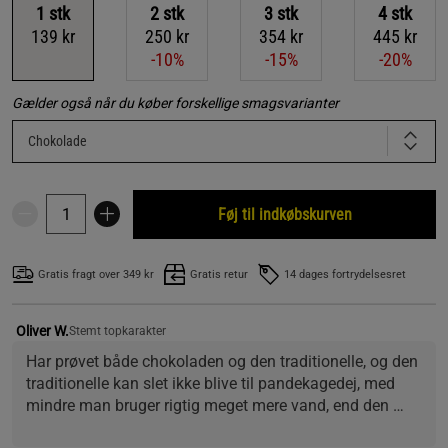
1
stk
2
stk
3
stk
4
stk
139 kr
250 kr
354 kr
445 kr
-10%
-15%
-20%
Gælder også når du køber forskellige smagsvarianter
Chokolade
Føj til indkøbskurven
Gratis fragt over 349 kr
Gratis retur
14 dages fortrydelsesret
Oliver W.
Stemt topkarakter
Har prøvet både chokoladen og den traditionelle, og den 
traditionelle kan slet ikke blive til pandekagedej, med 
mindre man bruger rigtig meget mere vand, end den 
fortæller man skal... I de fleste tilfælde bliver det også 