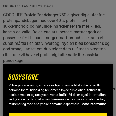
bare til skum, når man tilsætter for meget. Det minder 
mere om bolledej, og den traditionelle kan ikke 
SKU #599R | EAN
7340028819523
anbefales
GOODLIFE ProteinPandekager 750 g giver dig glutenfrie
proteinpandekager med over 40 % protein, lavt
sukkerindhold og naturlige ingredienser fra mælk, æg,
kasein og valle. De er lette at tilberede, mætter godt og
passer perfekt til både morgenmad, brunch eller som et
sundt måltid i en aktiv hverdag. Nyd en blød konsistens og
god smag, uanset om du vælger dem til fitness, vægttab
eller bare vil have et proteinrigt alternativ til klassiske
pandekager.
Læs mere
Vi bruger cookies til, at få vores hjemmeside til at virke ordentligt,
Information
Anmeldelser
(42)
Næringsværdi og ingredienser
personalisere indhold og reklamer, tilbyde funktioner i forhold til
sociale medier og analysere vores traffik. Vi deler også information
vedrørende din brug af vores hjemmeside på vores sociale medier, i
reklamer og med analytiske samarbejdspartnere.
More information
Beskrivelse