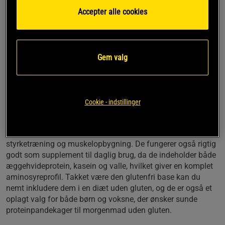
GOODLIFE ProteinPandekager 750 g gør det nemt at lave
Accepter alle cookies
proteinpandekager med højt proteinindhold, der både
mætter godt og smager som klassiske pandekager. Dette
glutenfri proteinpandekagemix er sammensat af naturlige
ingredienser som mælk, æg, kasein og valle, hvilket giver en
Gem valg
blød konsistens og en god smag, uanset om du vælger dem
til morgenmad, brunch eller som et hurtigt aftenmåltid. Du
får et proteinpandekagemix, der passer til dig, der gerne vil
have proteinpandekager til fitness, vægttab eller bare ønsker
et sundere alternativ til almindelige pandekager.
Cookie - indstillinger
Med over 40 % protein og lavt sukkerindhold er disse
proteinpandekager velegnede til en proteinrig kost,
styrketræning og muskelopbygning. De fungerer også rigtig
godt som supplement til daglig brug, da de indeholder både
æggehvideprotein, kasein og valle, hvilket giver en komplet
aminosyreprofil. Takket være den glutenfri base kan du
nemt inkludere dem i en diæt uden gluten, og de er også et
oplagt valg for både børn og voksne, der ønsker sunde
proteinpandekager til morgenmad uden gluten.