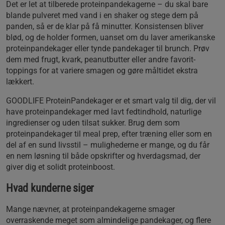
Det er let at tilberede proteinpandekagerne – du skal bare
blande pulveret med vand i en shaker og stege dem på
panden, så er de klar på få minutter. Konsistensen bliver
blød, og de holder formen, uanset om du laver amerikanske
proteinpandekager eller tynde pandekager til brunch. Prøv
dem med frugt, kvark, peanutbutter eller andre favorit-
toppings for at variere smagen og gøre måltidet ekstra
lækkert.
GOODLIFE ProteinPandekager er et smart valg til dig, der vil
have proteinpandekager med lavt fedtindhold, naturlige
ingredienser og uden tilsat sukker. Brug dem som
proteinpandekager til meal prep, efter træning eller som en
del af en sund livsstil – mulighederne er mange, og du får
en nem løsning til både opskrifter og hverdagsmad, der
giver dig et solidt proteinboost.
Hvad kunderne siger
Mange nævner, at proteinpandekagerne smager
overraskende meget som almindelige pandekager, og flere