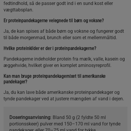
fedtindhold, så de passer godt ind i en sund kost eller
vægttabsplan.
Er proteinpandekagerne velegnede til børn og voksne?
Ja, de kan spises af både børn og voksne og fungerer godt
til både morgenmad, brunch eller som et mellemmåltid.
Hvilke proteinkilder er der i proteinpandekagerne?
Pandekagerne indeholder protein fra mælk, valle, kasein og
æggehvide, hvilket giver en komplet aminosyreprofil.
Kan man bruge proteinpandekagemixet til amerikanske
pandekager?
Ja, du kan lave både amerikanske proteinpandekager og
tynde pandekager ved at justere mængden af vand i dejen.
Doseringsanvisning
: Bland 50 g (2 fyldte 50 ml
portionsskeer) pulver med 150–170 ml vand for tynde
pandekager, eller 70–75 ml vand for tykke