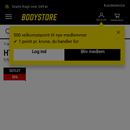
Gå direkte til hovedindholdet
Kundeservice
Gratis fragt over 349 kr
Min profil
Indkøbskurv
500 velkomstpoint til nye medlemmer
✔ 1 point pr. krone, du handler for
Træningstøj /
Træningstøj til mænd /
T-shirts
HTK Iron Tee, Dark Grey Melange, S
Log ind
Bliv medlem
GASP
OUTLET
50%