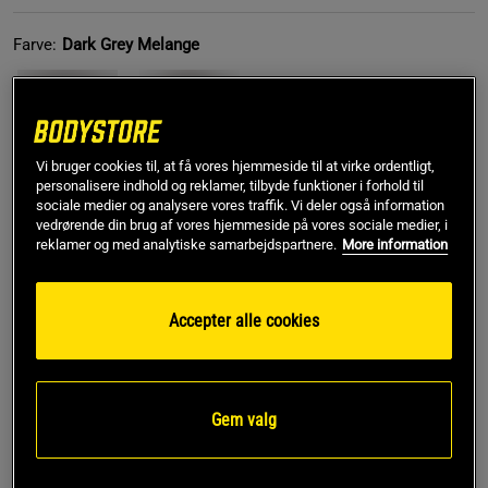
Farve:
Dark Grey Melange
Vi bruger cookies til, at få vores hjemmeside til at virke ordentligt,
personalisere indhold og reklamer, tilbyde funktioner i forhold til
sociale medier og analysere vores traffik. Vi deler også information
vedrørende din brug af vores hjemmeside på vores sociale medier, i
S
reklamer og med analytiske samarbejdspartnere.
More information
Føj til indkøbskurven
Accepter alle cookies
Gratis fragt over 349 kr
Gratis retur
14 dages fortrydelsesret
Gem valg
SKU #221016907R | EAN
7332576179730
Oplev komfort og stil med HTK Iron Tee fra GASP, der er