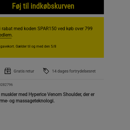
Føj til indkøbskurven
i rabat med koden SPAR150 ved køb over 799
medlem
.
r gavekort. Gælder til og med den 5/8
Gratis retur
14 dages fortrydelsesret
0282796
e muskler med Hyperice Venom Shoulder, der er
rme- og massageteknologi.