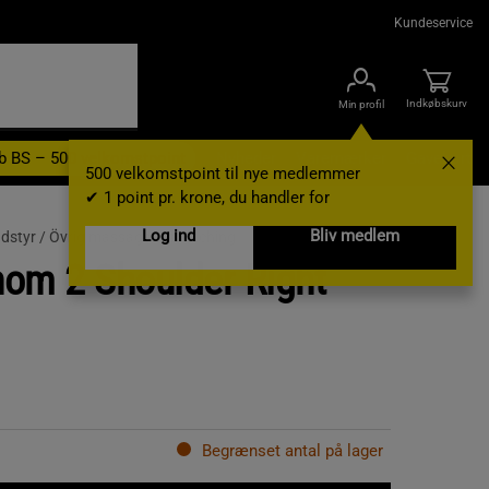
Kundeservice
Indkøbskurv
Min profil
b BS – 500 velkomstpoint
Nyheder
Varemærker
Gavekort
500 velkomstpoint til nye medlemmer
✔ 1 point pr. krone, du handler for
Log ind
Bliv medlem
dstyr /
Övrig massage & stretching
om 2 Shoulder Right
Begrænset antal på lager