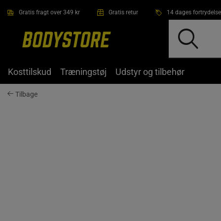
Gå direkte til hovedindholdet
Gratis fragt over 349 kr
Gratis retur
14 dages fortrydelse
Kosttilskud
Træningstøj
Udstyr og tilbehør
Tilbage