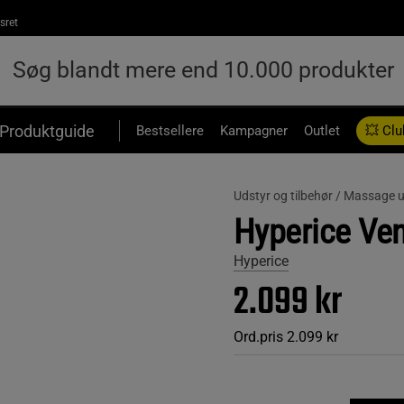
sret
Produktguide
Bestsellere
Kampagner
Outlet
💥 Clu
Udstyr og tilbehør /
Massage u
Hyperice Ven
Hyperice
2.099 kr
Ord.pris
2.099 kr