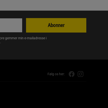
Abonner
store gemmer min e-mailadresse i
.
Følg os her: