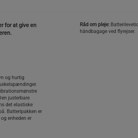
Råd om pleje:
Batterilevetid
 for at give en
håndbagage ved flyrejser.
eren.
vn og hurtig
 muskelspændinger.
 vibrationsmønstre
Den justerbare
s det elastiske
å. Batteripakken er
, og enheden er