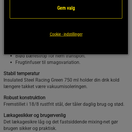
aktive brugere. Den vakuumisolerede konstruktion og
Gem valg
lækagesikre opbygning gør den ideel til både træning
og hverdagsbrug.
Dobbeltvægget isolering holder drikken kold i op til 6
Cookie - indstillinger
timer.
Indvendige måleenheder i ml og oz.
Silent mixing-filter uden raslen.
Blød bærestrop for nem transport.
Frugtinfuser til smagsvariation.
Stabil temperatur
Insulated Steel Racing Green 750 ml holder din drik kold
længere takket være vakuumisoleringen.
Robust konstruktion
Fremstillet i 18/8 rustfrit stål, der tåler daglig brug og stød.
Lækagesikker og brugervenlig
Det lækagesikre låg og det fastsiddende mixing-net gør
brugen sikker og praktisk.