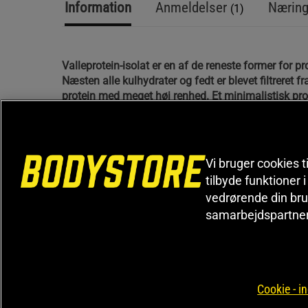
Information
Anmeldelser
Næring
(1)
Valleprotein-isolat er en af ​​de reneste former for pr
Næsten alle kulhydrater og fedt er blevet filtreret fra
protein med meget høj renhed. Et minimalistisk pro
smag.
Valleprotein-isolat
Vi bruger cookies t
Højt proteinindhold
tilbyde funktioner 
vedrørende din bru
Meget lavt indhold af kulhydrater og fedt
samarbejdspartne
Reduceret indhold
Protein er en klar hjørnesten for alle, der træner. Pr
næringsstof, der både kan øge og bevare muskelm
Cookie - in
holder mange styr på deres proteinindtag og suppl