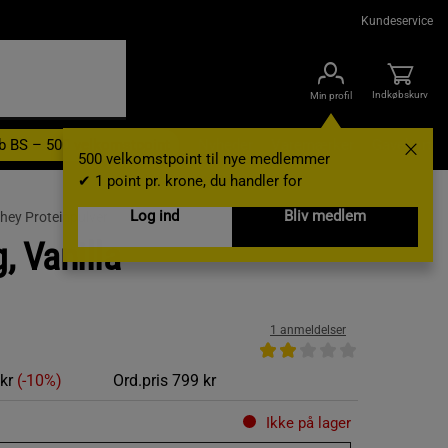
Kundeservice
Indkøbskurv
Min profil
b BS – 500 velkomstpoint
Nyheder
Varemærker
Gavekort
500 velkomstpoint til nye medlemmer
✔ 1 point pr. krone, du handler for
Log ind
Bliv medlem
hey Proteinpulver
, Vanilla
1 anmeldelser
 kr
(-10%)
Ord.pris
799 kr
Ikke på lager