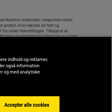
ed Nutrition indeholder valleprotein-isolat.
or protein, hvor næsten alt fedt og
et fra under fremstillingen. Tilbage er et
Nutrition har herefter kun tilsat smag og lidt
r et enkelt proteinpulver.
 nemt i både vand og mælk og er velegnet at
år du ønsker mere protein. Glem heller ikke
isere indhold og reklamer,
r træningen. Dette protein fås i flere lækre
deler også information
er og med analytiske
 / Anvendelsesmængde:
Bland 1 skefuld (25
. Indtag 1-3 portioner dagligt. En pakke
portion om dagen.
Accepter alle cookies