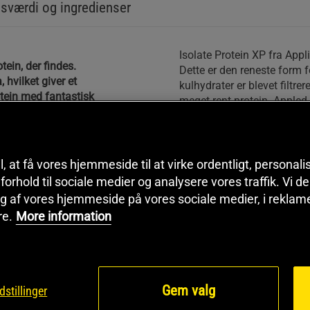
sværdi og ingredienser
Isolate Protein XP fra Appli
otein, der findes.
Dette er den reneste form f
, hvilket giver et
kulhydrater er blevet filtrer
tein med fantastisk
meget rent protein. Appled 
sødme, hvilket gør, at du få
Isolate Protein XP opløses
indtage i løbet af dagen, n
il, at få vores hjemmeside til at virke ordentligt, personal
at tage en portion lige efte
i forhold til sociale medier og analysere vores traffik. Vi 
smagsvarianter.
g af vores hjemmeside på vores sociale medier, i reklam
Antal portioner pr. pakke
re.
More information
g) med 2 dl vand eller mælk
giver 80 portioner ved én 
otein er det eneste
assen. Derfor
Gem valg
dstillinger
erer med et