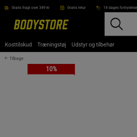
Gå direkte til hovedindholdet
Gratis fragt over 349 kr
Gratis retur
14 dages fortrydelse
Kosttilskud
Træningstøj
Udstyr og tilbehør
Tilbage
10%