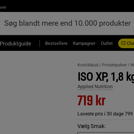
sret
Produktguide
Bestsellere
Kampagner
Outlet
💥 Clu
Kosttilskud /
Proteinpulver /
W
ISO XP, 1,8 kg
Applied Nutrition
719 kr
Laveste pris i 30 dage
799
Vælg Smak: