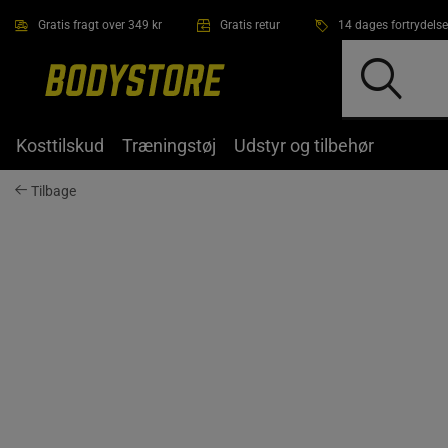
Gå direkte til hovedindholdet
Gratis fragt over 349 kr
Gratis retur
14 dages fortrydelse
Kosttilskud
Træningstøj
Udstyr og tilbehør
Tilbage