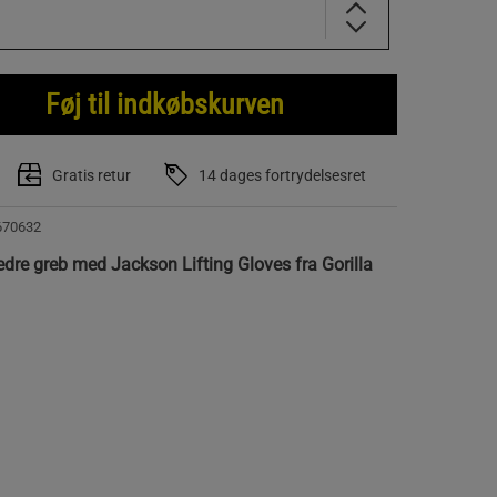
Føj til indkøbskurven
Gratis retur
14 dages fortrydelsesret
670632
edre greb med Jackson Lifting Gloves fra Gorilla