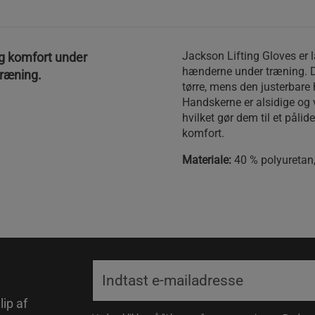
Jackson Lifting Gloves er la
og komfort under
hænderne under træning. D
stræning.
tørre, mens den justerbare
Handskerne er alsidige og v
hvilket gør dem til et pålide
komfort.
Materiale:
40 % polyuretan,
lip af