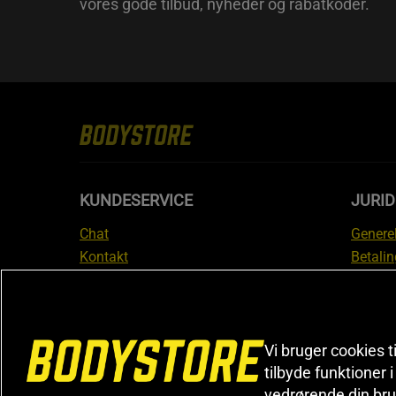
vores gode tilbud, nyheder og rabatkoder.
KUNDESERVICE
JURID
Chat
Generel
Kontakt
Betalin
Tjek din bestilling
Databe
Fortryd køb
Medlem
Reklamer
Leveri
FAQ
Prisgar
Vi bruger cookies t
tilbyde funktioner 
Informa
vedrørende din bru
reklam