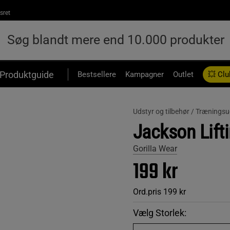
sret
Produktguide
Bestsellere
Kampagner
Outlet
💥 Clu
Udstyr og tilbehør /
Træningsu
Jackson Lifti
Gorilla Wear
199 kr
Ord.pris
199 kr
Vælg Storlek: