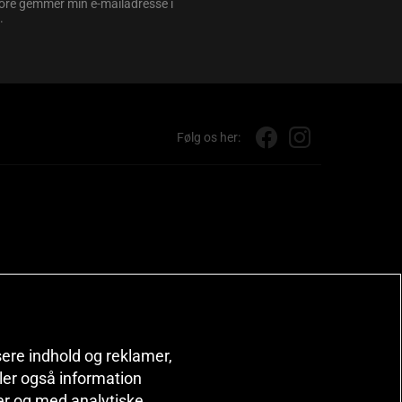
store gemmer min e-mailadresse i
.
Følg os her:
isere indhold og reklamer,
deler også information
er og med analytiske