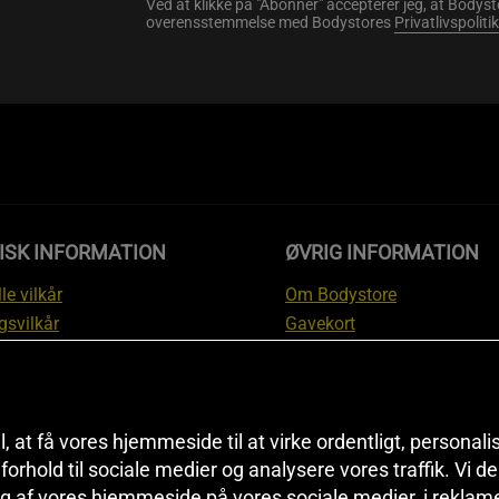
Ved at klikke på "Abonner" accepterer jeg, at Body
overensstemmelse med Bodystores
Privatlivspolitik
ISK INFORMATION
ØVRIG INFORMATION
le vilkår
Om Bodystore
gsvilkår
Gavekort
skyttelsesinformation
Affiliate
svilkår kundeklub
Personlig træner
ngsinformation
Rabatkoder
anti
Sitemap
il, at få vores hjemmeside til at virke ordentligt, personal
i forhold til sociale medier og analysere vores traffik. Vi 
tion om fortrydelsesret og
Black Friday
g af vores hjemmeside på vores sociale medier, i reklam
ationer
Artikler & Øvelser