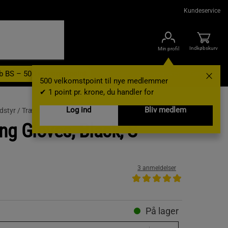
Kundeservice
Indkøbskurv
Min profil
b BS – 500 velkomstpoint
Nyheder
Varemærker
Gavekort
500 velkomstpoint til nye medlemmer
✔ 1 point pr. krone, du handler for
Log ind
Bliv medlem
dstyr /
Træningshandsker
ng Gloves, Black, S
3 anmeldelser
På lager