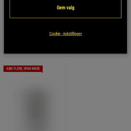
Jomfrukokosolie Øko
1 anmeldelser
1000 ml
Gem valg
Jomfrukokosolie Øko 500
ml
Pureness
Pureness
99 kr
189 kr
Cookie - indstillinger
Køb
Køb
KØB FLERE, SPAR MERE