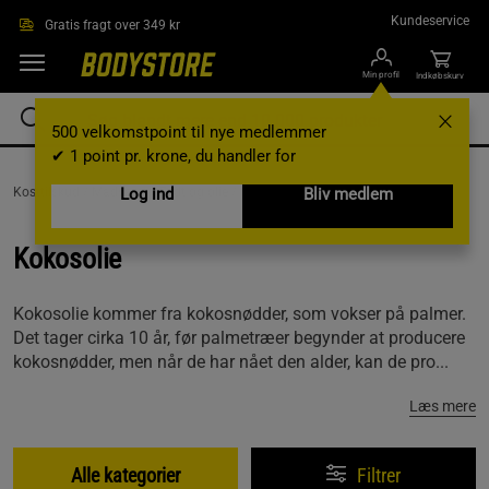
Gå direkte til hovedindholdet
Kundeservice
Gratis fragt over 349 kr
Min profil
Indkøbskurv
500 velkomstpoint til nye medlemmer
✔ 1 point pr. krone, du handler for
Kosttilskud /
Madvarer /
Log ind
Fedt og olie /
Kokosolie
Bliv medlem
Kokosolie
Kokosolie kommer fra kokosnødder, som vokser på palmer.
Det tager cirka 10 år, før palmetræer begynder at producere
kokosnødder, men når de har nået den alder, kan de pro...
Læs mere
Alle kategorier
Filtrer