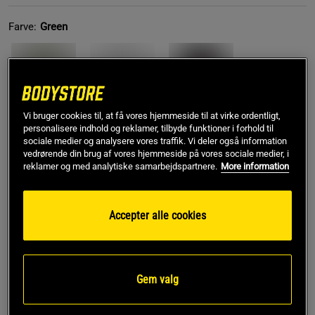
Farve:
Green
Vi bruger cookies til, at få vores hjemmeside til at virke ordentligt,
personalisere indhold og reklamer, tilbyde funktioner i forhold til
sociale medier og analysere vores traffik. Vi deler også information
S
vedrørende din brug af vores hjemmeside på vores sociale medier, i
reklamer og med analytiske samarbejdspartnere.
More information
Føj til indkøbskurven
Accepter alle cookies
Gratis fragt over 349 kr
Gratis retur
14 dages fortrydelsesret
Gem valg
SKU #90590400R | EAN
8721122844946
Leon T-Shirt fra Gorilla Wear kombinerer stilfuldt design