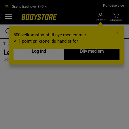
Gå direkte til hovedindholdet
Kundeservice
Gratis fragt over 349 kr
Min profil
Indkøbskurv
500 velkomstpoint til nye medlemmer
✔ 1 point pr. krone, du handler for
Træningstøj /
Træningstøj til mænd /
T-shirts
Leon T-Shirt, Green, S
Log ind
Bliv medlem
Gorilla Wear