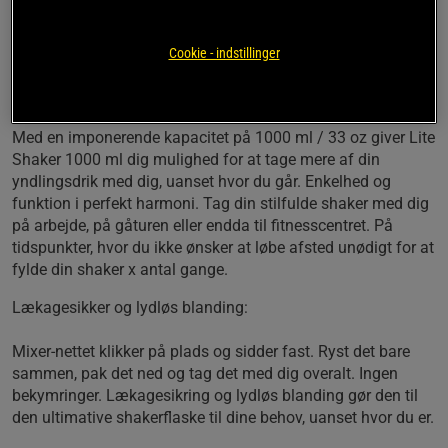
Nogle gange har man bare brug for lidt mere. Det er præcis,
hvad Lite Shaker 1000 ml tilbyder dig! Lite Shaker 1000 ml
Cookie - indstillinger
er Smartshakes grundlæggende shakerflaske med stor
kapacitet, uden at gå på kompromis med den høje kvalitet.
Med en imponerende kapacitet på 1000 ml / 33 oz giver Lite
Shaker 1000 ml dig mulighed for at tage mere af din
yndlingsdrik med dig, uanset hvor du går. Enkelhed og
funktion i perfekt harmoni. Tag din stilfulde shaker med dig
på arbejde, på gåturen eller endda til fitnesscentret. På
tidspunkter, hvor du ikke ønsker at løbe afsted unødigt for at
fylde din shaker x antal gange.
Lækagesikker og lydløs blanding:
Mixer-nettet klikker på plads og sidder fast. Ryst det bare
sammen, pak det ned og tag det med dig overalt. Ingen
bekymringer. Lækagesikring og lydløs blanding gør den til
den ultimative shakerflaske til dine behov, uanset hvor du er.