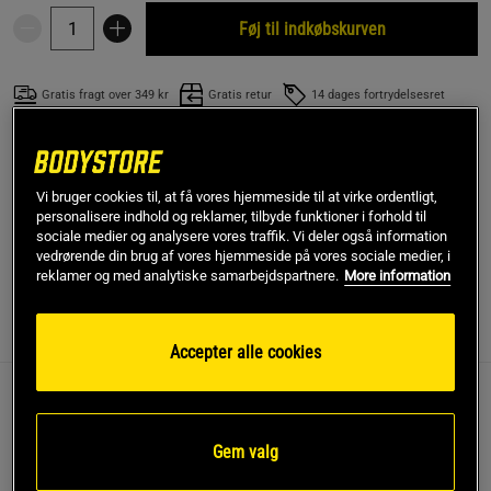
Føj til indkøbskurven
Gratis fragt over 349 kr
Gratis retur
14 dages fortrydelsesret
SKU #10611202R | EAN
7350057185834
Din favoritshaker er nu endelig tilgængelig i en størrelse på
Vi bruger cookies til, at få vores hjemmeside til at virke ordentligt,
1000 ml!
personalisere indhold og reklamer, tilbyde funktioner i forhold til
sociale medier og analysere vores traffik. Vi deler også information
Læs mere
vedrørende din brug af vores hjemmeside på vores sociale medier, i
reklamer og med analytiske samarbejdspartnere.
More information
Information
Anmeldelser
(2)
Accepter alle cookies
• Flaske 1000 ml / 33 oz
• Lige så høj kvalitet som altid
Gem valg
• Stilfuld