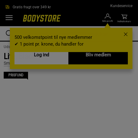
Gå direkte til hovedindholdet
Kundeservice
Gratis fragt over 349 kr
Min profil
Indkøbskurv
500 velkomstpoint til nye medlemmer
✔ 1 point pr. krone, du handler for
Udstyr og tilbehør /
Shakers og vandflasker /
Shaker
Lite, Black
Log ind
Bliv medlem
Smartshake
PRISFUND