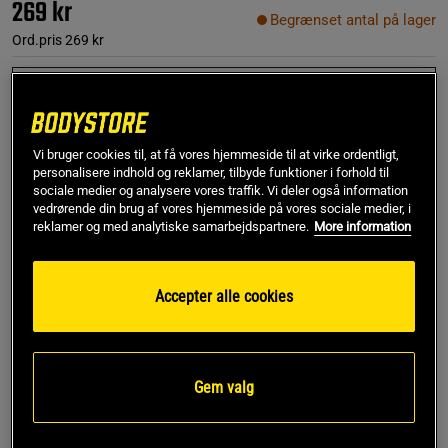
269 kr
Begrænset antal på lager
Ord.pris
269 kr
Small/Medium
Vi bruger cookies til, at få vores hjemmeside til at virke ordentligt,
Føj til indkøbskurven
personalisere indhold og reklamer, tilbyde funktioner i forhold til
sociale medier og analysere vores traffik. Vi deler også information
vedrørende din brug af vores hjemmeside på vores sociale medier, i
reklamer og med analytiske samarbejdspartnere.
More information
Rabatkode!
Få 150 kr i rabat med koden SPAR150
ved køb over 799 kr.
.
Log ind eller bliv medlem
Accepter alle cookies
*Gælder ikke drikkevarer eller gavekort. Gælder til og med den 5/8
Gratis fragt over 349 kr
Gratis retur
14 dages fortrydelsesret
Gem valg
SKU #90147905R | EAN
8720874617211