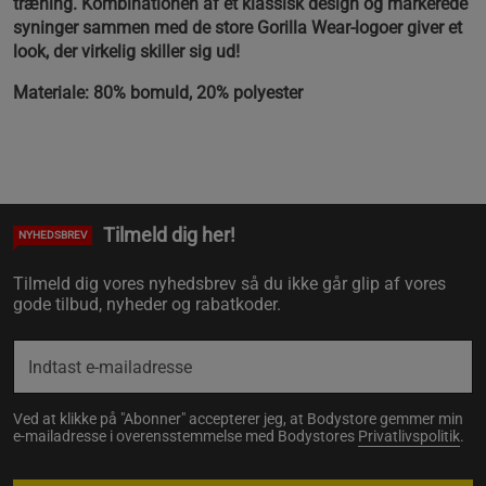
træning. Kombinationen af et klassisk design og markerede
syninger sammen med de store Gorilla Wear-logoer giver et
look, der virkelig skiller sig ud!
Materiale: 80% bomuld, 20% polyester
Tilmeld dig her!
NYHEDSBREV
Tilmeld dig vores nyhedsbrev så du ikke går glip af vores
gode tilbud, nyheder og rabatkoder.
Ved at klikke på "Abonner" accepterer jeg, at Bodystore gemmer min
e-mailadresse i overensstemmelse med Bodystores
Privatlivspolitik
.