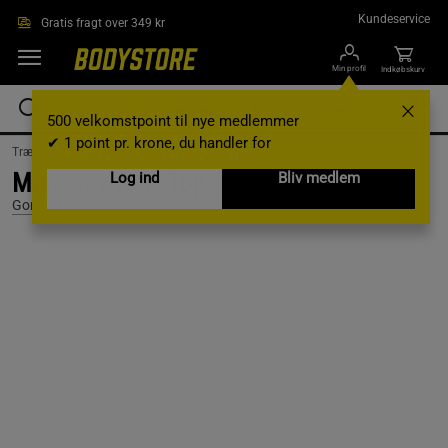
Gå direkte til hovedindholdet
Kundeservice
Gratis fragt over 349 kr
Min profil
Indkøbskurv
500 velkomstpoint til nye medlemmer
✔ 1 point pr. krone, du handler for
Træningstøj /
Træningstøj til mænd /
Træningstoppe
Monterey Tank Top, Black/Red, S/M
Log ind
Bliv medlem
Gorilla Wear