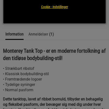
Monterey Tank Top - er en moderne fortolkning af den tidløse
Cookie - indstillinger
bodybuilding-stil!
Læs mere
Information
Anmeldelser
(1)
Monterey Tank Top - er en moderne fortolkning af
den tidløse bodybuilding-stil!
• Strækbart ribstof
• Klassisk bodybuilding-stil
• Fremtrædende logoer
• Tydelige syninger
• Normal pasform
Dette tanktop, lavet af ribbet bomuld, tilbyder en behagelig
og fleksibel pasform, der bevæger sig med dig under hver